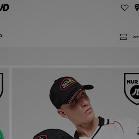
s
ver