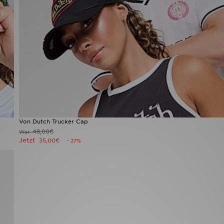
Von Dutch Trucker Cap
48,00€
War
Jetzt
35,00€
- 27%