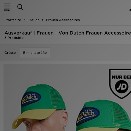
Startseite
Startseite
Frauen
Frauen Accessoires
ANGEBOTE
Ausverkauf | Frauen - Von Dutch Frauen Accessoire
Marken
3 Produkte
Neuheiten
Grӧsse
Einheitsgröße
Herren
Damen
Kinder
Bestsellers
JD Exklusives
Fußball