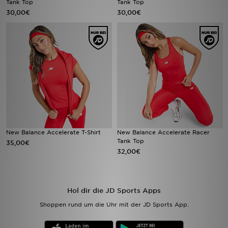
Tank Top
Tank Top
30,00€
30,00€
Sport
Lade Die APP
Geschenkkarte
Filialfinder
Mein JD
New Balance Accelerate T-Shirt
New Balance Accelerate Racer
Meine Nachrichten
Tank Top
35,00€
32,00€
Bestellverfolgung
Hilfe & Kontakt
Hol dir die JD Sports Apps
Shoppen rund um die Uhr mit der JD Sports App.
Trending Styles