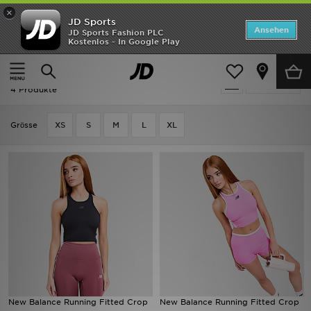
×
JD Sports
Startseite
Ansehen
JD Sports Fashion PLC
Kostenlos - In Google Play
Startseite
Frauen
Frauenkleidung
Fitness Tops
ANGEBOTE
Frauen - New Balance Fitness Tops
verfeinern
Marken
4 Produkte
Neuheiten
Grӧsse
XS
S
M
L
XL
Herren
Damen
Kinder
Bestsellers
JD Exklusives
New Balance Running Fitted Crop
New Balance Running Fitted Crop
Fußball