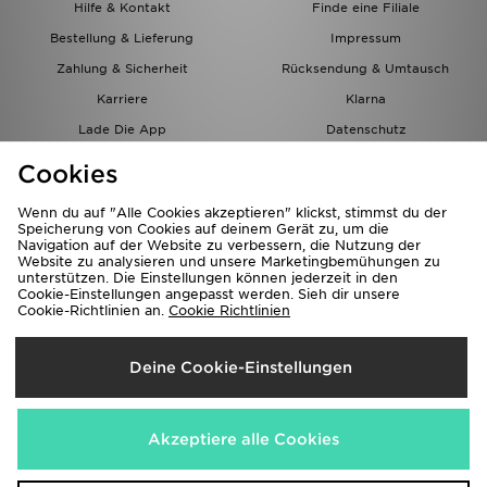
Hilfe & Kontakt
Finde eine Filiale
Bestellung & Lieferung
Impressum
Zahlung & Sicherheit
Rücksendung & Umtausch
Karriere
Klarna
Lade Die App
Datenschutz
Cookies
Cookies Einstellungen
Cookies
Partnerprogramm
Wenn du auf "Alle Cookies akzeptieren" klickst, stimmst du der
Speicherung von Cookies auf deinem Gerät zu, um die
Navigation auf der Website zu verbessern, die Nutzung der
Website zu analysieren und unsere Marketingbemühungen zu
unterstützen. Die Einstellungen können jederzeit in den
Cookie-Einstellungen angepasst werden. Sieh dir unsere
Cookie-Richtlinien an.
Cookie Richtlinien
Lieferung Nach
Deine Cookie-Einstellungen
Österreich
Wir akzeptieren folgende Zahlungsmethoden
Akzeptiere alle Cookies