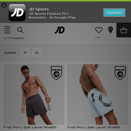
×
JD Sports
Startseite
Ansehen
JD Sports Fashion PLC
Kostenlos - In Google Play
Startseite
Herren
Herrenbekleidung
Bademode
ANGEBOTE
Herren - Fred Perry Bademode
verfeinern
Marken
2 Produkte
Neuheiten
Grӧsse
M
XL
Herren
Damen
Kinder
Bestsellers
JD Exklusives
Fred Perry Side Laurel Wreath
Fred Perry Side Laurel Wreath
Fußball