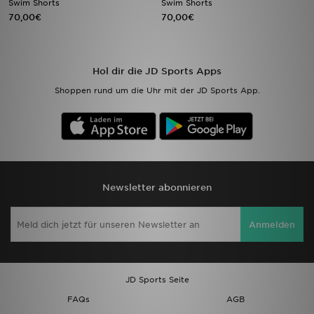
Swim Shorts
Swim Shorts
70,00€
70,00€
Sport
Lade Die APP
Hol dir die JD Sports Apps
Shoppen rund um die Uhr mit der JD Sports App.
Geschenkkarte
Filialfinder
Mein JD
Newsletter abonnieren
Meine Nachrichten
Anmelden
Bestellverfolgung
Hilfe & Kontakt
JD Sports Seite
Trending Styles
FAQs
AGB