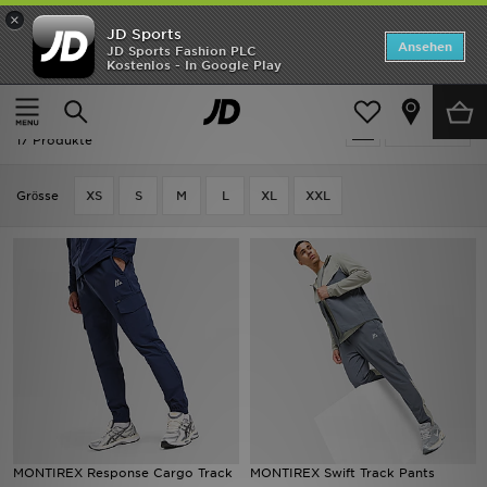
×
JD Sports
Startseite
Ansehen
JD Sports Fashion PLC
Kostenlos - In Google Play
Startseite
Herren
Herrenbekleidung
Jogginghosen
ANGEBOTE
Herren - MONTIREX Jogginghosen
verfeinern
Marken
17 Produkte
Neuheiten
Grӧsse
XS
S
M
L
XL
XXL
Herren
Damen
Kinder
Bestsellers
JD Exklusives
MONTIREX Response Cargo Track
MONTIREX Swift Track Pants
Fußball