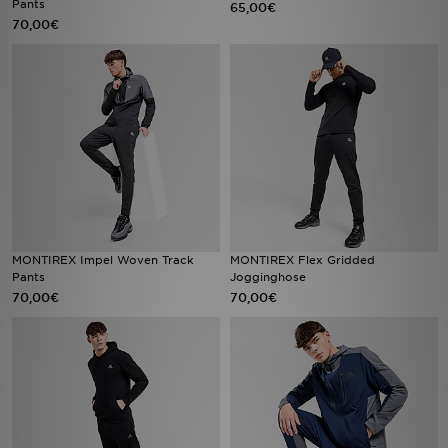
Pants
65,00€
70,00€
Sport
Lade Die APP
Geschenkkarte
Filialfinder
Mein JD
MONTIREX Impel Woven Track
MONTIREX Flex Gridded
Meine Nachrichten
Pants
Jogginghose
70,00€
70,00€
Bestellverfolgung
Hilfe & Kontakt
Trending Styles