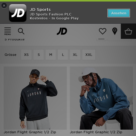
×
JD Sports
Startseite
Ansehen
JD Sports Fashion PLC
Kostenlos - In Google Play
Startseite
Herren
Herrenbekleidung
Sweatshirts
ANGEBOTE
Herren - Jordan Sweatshirts
verfeinern
Marken
5 Produkte
Neuheiten
Grӧsse
XS
S
M
L
XL
XXL
Herren
Damen
Kinder
Bestsellers
JD Exklusives
Jordan Flight Graphic 1/2 Zip
Jordan Flight Graphic 1/2 Zip
Fußball