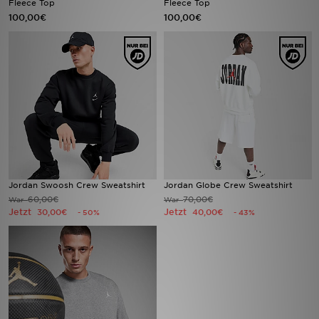
Fleece Top
Fleece Top
100,00€
100,00€
Sport
Lade Die APP
Geschenkkarte
Filialfinder
Mein JD
Jordan Swoosh Crew Sweatshirt
Jordan Globe Crew Sweatshirt
Meine Nachrichten
60,00€
70,00€
War
War
Jetzt
Jetzt
30,00€
40,00€
- 50%
- 43%
Bestellverfolgung
Hilfe & Kontakt
Trending Styles