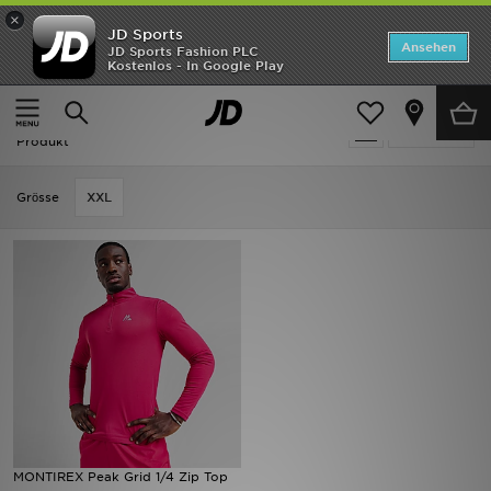
×
JD Sports
Startseite
Ansehen
JD Sports Fashion PLC
Kostenlos - In Google Play
Startseite
Herren
Herrenbekleidung
Sweatshirts
ANGEBOTE
Herren - MONTIREX Sweatshirts
verfeinern
Marken
Produkt
Neuheiten
Grӧsse
XXL
Herren
Damen
Kinder
Bestsellers
JD Exklusives
MONTIREX Peak Grid 1/4 Zip Top
Fußball