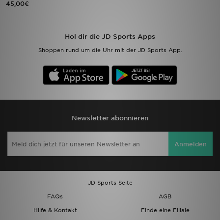
45,00€
Sport
Hol dir die JD Sports Apps
Lade Die APP
Shoppen rund um die Uhr mit der JD Sports App.
Geschenkkarte
Filialfinder
Mein JD
Newsletter abonnieren
Meine Nachrichten
Anmelden
Bestellverfolgung
Hilfe & Kontakt
JD Sports Seite
FAQs
AGB
Trending Styles
Hilfe & Kontakt
Finde eine Filiale