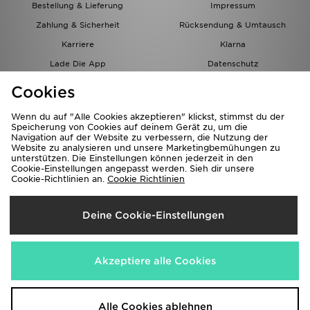
Bestellung & Lieferung
Impressum
Zahlung & Sicherheit
Rücksendung & Umtausch
Karriere
Klarna
Lade Die App
Datenschutz
Cookies
Cookies Einstellungen
Cookies
Partnerprogramm
Wenn du auf "Alle Cookies akzeptieren" klickst, stimmst du der
Speicherung von Cookies auf deinem Gerät zu, um die
Navigation auf der Website zu verbessern, die Nutzung der
Website zu analysieren und unsere Marketingbemühungen zu
unterstützen. Die Einstellungen können jederzeit in den
Cookie-Einstellungen angepasst werden. Sieh dir unsere
Cookie-Richtlinien an.
Cookie Richtlinien
Lieferung Nach
Deine Cookie-Einstellungen
Österreich
Wir akzeptieren folgende Zahlungsmethoden
Akzeptiere alle Cookies
Corporate Website
www.jdplc.com
Alle Cookies ablehnen