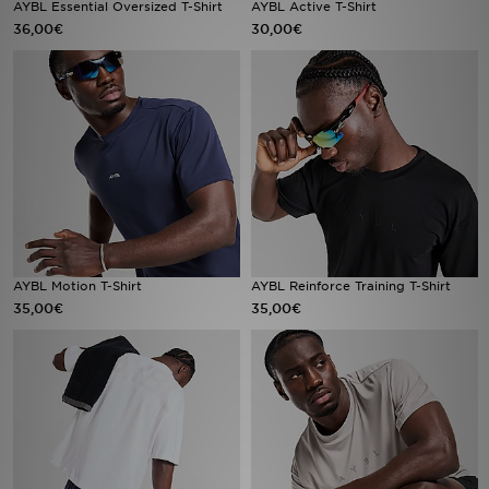
AYBL Essential Oversized T-Shirt
AYBL Active T-Shirt
36,00€
30,00€
Sport
Lade Die APP
Geschenkkarte
Filialfinder
Mein JD
AYBL Motion T-Shirt
AYBL Reinforce Training T-Shirt
Meine Nachrichten
35,00€
35,00€
Bestellverfolgung
Hilfe & Kontakt
Trending Styles