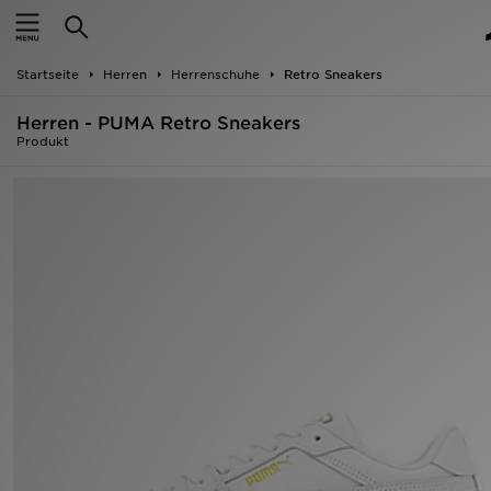
Startseite
Startseite
Herren
Herrenschuhe
Retro Sneakers
ANGEBOTE
Herren - PUMA Retro Sneakers
Marken
Produkt
Neuheiten
Herren
Damen
Kinder
Bestsellers
JD Exklusives
Fußball