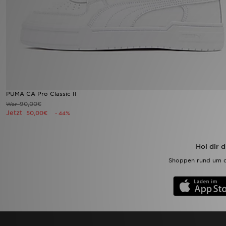
Sport
Lade Die APP
Geschenkkarte
Filialfinder
PUMA CA Pro Classic II
90,00€
War
Jetzt
50,00€
- 44%
Mein JD
Meine Nachrichten
Hol dir 
Shoppen rund um d
Bestellverfolgung
Hilfe & Kontakt
Trending Styles