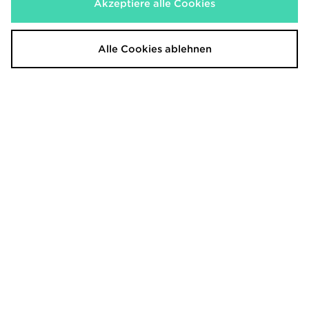
Akzeptiere alle Cookies
Under Armour UA Storm Vanish
Under Armour Tech Storm Jacket
Track Pants
75,00€
95,00€
Alle Cookies ablehnen
Under Armour Tech Utility Woven
Under Armour Tech Utility Woven
Jacke
Track Pants
85,00€
80,00€