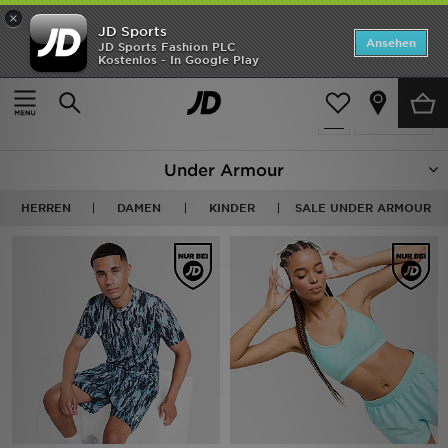
×
JD Sports
Startseite
Ansehen
JD Sports Fashion PLC
Kostenlos - In Google Play
Startseite
Under Armour
ANGEBOTE
344 Produkte
verfeinern
Marken
Under Armour
Neuheiten
HERREN
DAMEN
KINDER
SALE UNDER ARMOUR
Herren
Damen
Kinder
Bestsellers
JD Exklusives
Fußball