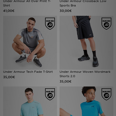
Under Armour All Over Print T-
Under Armour Crossback Low
Shirt
Sports Bra
41,00€
30,00€
Sport
Lade Die APP
Geschenkkarte
Filialfinder
Mein JD
Meine Nachrichten
Under Armour Tech Fade T-Shirt
Under Armour Woven Wordmark
Shorts 2.0
35,00€
35,00€
Bestellverfolgung
Hilfe & Kontakt
Trending Styles