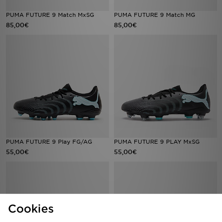
PUMA FUTURE 9 Match MxSG
PUMA FUTURE 9 Match MG
85,00€
85,00€
PUMA FUTURE 9 Play FG/AG
PUMA FUTURE 9 PLAY MxSG
55,00€
55,00€
Cookies