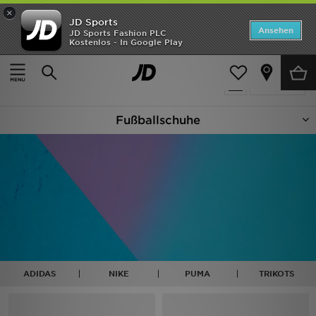
×
JD Sports
Startseite
Ansehen
JD Sports Fashion PLC
Kostenlos - In Google Play
Startseite
Fußballschuhe
ANGEBOTE
130 Produkte
verfeinern
Marken
Fußballschuhe
Neuheiten
Herren
Damen
Kinder
Bestsellers
ADIDAS
NIKE
PUMA
TRIKOTS
JD Exklusives
Fußball