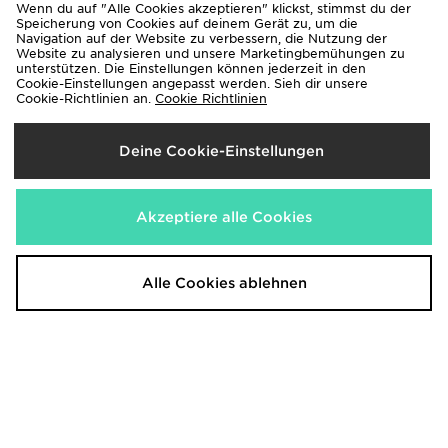
Wenn du auf "Alle Cookies akzeptieren" klickst, stimmst du der
Speicherung von Cookies auf deinem Gerät zu, um die
Navigation auf der Website zu verbessern, die Nutzung der
Website zu analysieren und unsere Marketingbemühungen zu
unterstützen. Die Einstellungen können jederzeit in den
Cookie-Einstellungen angepasst werden. Sieh dir unsere
adidas F50 Hyperfast Pro FG
adidas Predator League FG
Cookie-Richtlinien an.
Cookie Richtlinien
150,00€
90,00€
Deine Cookie-Einstellungen
Akzeptiere alle Cookies
Alle Cookies ablehnen
PUMA ULTRA NITRO 7 Match
PUMA ULTRA 7 Play SG
FG/AG
50,00€
80,00€