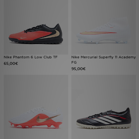
Sport
Lade Die APP
Geschenkkarte
Filialfinder
Nike Phantom 6 Low Club TF
Nike Mercurial Superfly 11 Academy
FG
65,00€
95,00€
Mein JD
Meine Nachrichten
Bestellverfolgung
Hilfe & Kontakt
Trending Styles