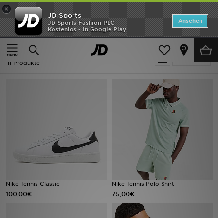
×
JD Sports
Startseite
Ansehen
JD Sports Fashion PLC
Kostenlos - In Google Play
Startseite
Tennis
ANGEBOTE
Tennis
verfeinern
Marken
11 Produkte
Neuheiten
Herren
Damen
Kinder
Bestsellers
Nike Tennis Classic
Nike Tennis Polo Shirt
100,00€
75,00€
JD Exklusives
Fußball