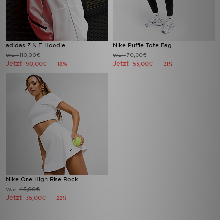
adidas Z.N.E Hoodie
Nike Puffle Tote Bag
110,00€
70,00€
War
War
Jetzt
Jetzt
90,00€
55,00€
- 18%
- 21%
Nike One High Rise Rock
45,00€
War
Jetzt
35,00€
- 22%