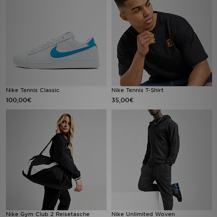
Sport
Lade Die APP
Geschenkkarte
Filialfinder
Nike Tennis Classic
Nike Tennis T-Shirt
100,00€
35,00€
Mein JD
Meine Nachrichten
Bestellverfolgung
Hilfe & Kontakt
Trending Styles
Nike Gym Club 2 Reisetasche
Nike Unlimited Woven