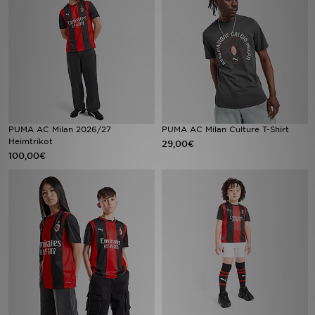
Sport
Lade Die APP
Geschenkkarte
Filialfinder
PUMA AC Milan 2026/27
PUMA AC Milan Culture T-Shirt
Heimtrikot
29,00€
100,00€
Mein JD
Meine Nachrichten
Bestellverfolgung
Hilfe & Kontakt
Trending Styles