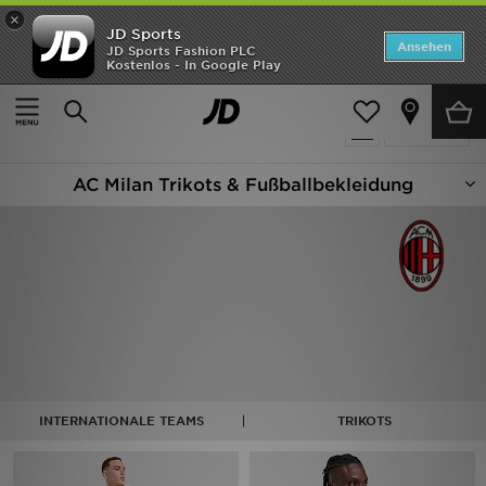
×
JD Sports
Startseite
Ansehen
JD Sports Fashion PLC
Kostenlos - In Google Play
Startseite
Fußball - AC Milan
ANGEBOTE
4 Produkte
verfeinern
Marken
AC Milan Trikots & Fußballbekleidung
Neuheiten
Herren
Damen
Kinder
Bestsellers
INTERNATIONALE TEAMS
TRIKOTS
JD Exklusives
Fußball