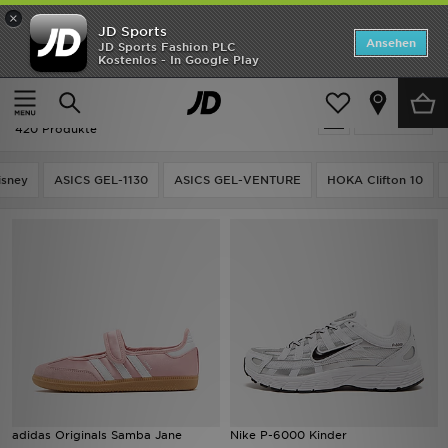
×
JD Sports
Startseite
Ansehen
JD Sports Fashion PLC
Kostenlos - In Google Play
Startseite
Kinder
ANGEBOTE
Kinder - Latest
verfeinern
Marken
420 Produkte
Neuheiten
isney
ASICS GEL-1130
ASICS GEL-VENTURE
HOKA Clifton 10
Herren
Damen
Kinder
Bestsellers
JD Exklusives
adidas Originals Samba Jane
Nike P-6000 Kinder
Fußball