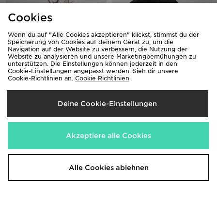
Cookies
Wenn du auf "Alle Cookies akzeptieren" klickst, stimmst du der
Speicherung von Cookies auf deinem Gerät zu, um die
Navigation auf der Website zu verbessern, die Nutzung der
Website zu analysieren und unsere Marketingbemühungen zu
unterstützen. Die Einstellungen können jederzeit in den
Cookie-Einstellungen angepasst werden. Sieh dir unsere
Nike Swoosh Fleece Tracksuit
Under Armour ArmourVent Cap
Cookie-Richtlinien an.
Cookie Richtlinien
Children
2.0 Junior
52,00€
22,00€
Deine Cookie-Einstellungen
Akzeptiere alle Cookies
Alle Cookies ablehnen
MONTIREX Girls' Trail Leggings
Berghaus 3-Piece Logo Tracksuit
Kinder
Children