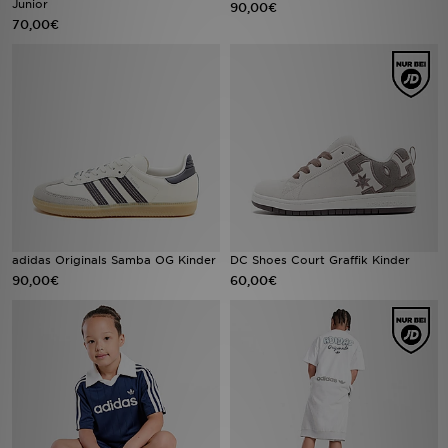
Junior
90,00€
70,00€
Sport
Lade Die APP
Geschenkkarte
Filialfinder
Mein JD
adidas Originals Samba OG Kinder
DC Shoes Court Graffik Kinder
Meine Nachrichten
90,00€
60,00€
Bestellverfolgung
Hilfe & Kontakt
Trending Styles