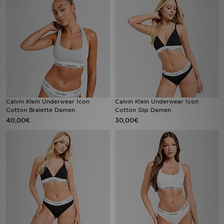
Sport
Lade Die APP
Geschenkkarte
Filialfinder
Calvin Klein Underwear Icon
Calvin Klein Underwear Icon
Cotton Bralette Damen
Cotton Slip Damen
Mein JD
40,00€
30,00€
Meine Nachrichten
Bestellverfolgung
Hilfe & Kontakt
Trending Styles