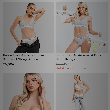
Calvin Klein Underwear Icon
Calvin Klein Underwear 3-Pack
Baumwoll-String Damen
Tape Thongs
25,00€
45,00€
War
Jetzt
35,00€
- 22%