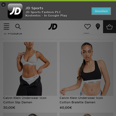
×
JD Sports
Startseite
Ansehen
JD Sports Fashion PLC
Kostenlos - In Google Play
Startseite
Frauen
ANGEBOTE
Frauen - Calvin Klein Underwear
verfeinern
Marken
17 Produkte
Neuheiten
Herren
Damen
Kinder
Bestsellers
Calvin Klein Underwear Icon
Calvin Klein Underwear Icon
Cotton Slip Damen
Cotton Bralette Damen
JD Exklusives
30,00€
40,00€
Fußball