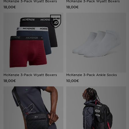
McKenzie 3-Pack Wyatt Boxers
McKenzie 3-Pack Wyatt Boxers
18,00€
18,00€
Sport
Lade Die APP
Geschenkkarte
Filialfinder
Mein JD
McKenzie 3-Pack Wyatt Boxers
McKenzie 3-Pack Ankle Socks
Meine Nachrichten
18,00€
10,00€
Bestellverfolgung
Hilfe & Kontakt
Trending Styles