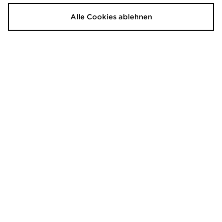
Socken
20,00€
Alle Cookies ablehnen
20,00€
BOSS 3-Pack Microfibre Trunks
Nike 6-Pack Elevated Crew Socks
53,00€
30,00€