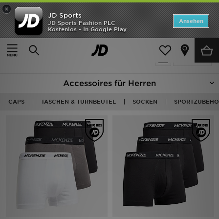
×
JD Sports
Startseite
Ansehen
JD Sports Fashion PLC
Kostenlos - In Google Play
Startseite
Herren
Herren Accessoires
ANGEBOTE
756 Produkte
verfeinern
Marken
Accessoires für Herren
Neuheiten
CAPS
TASCHEN & TURNBEUTEL
SOCKEN
SPORTZUBEHÖ
Herren
Damen
Kinder
Bestsellers
JD Exklusives
Fußball