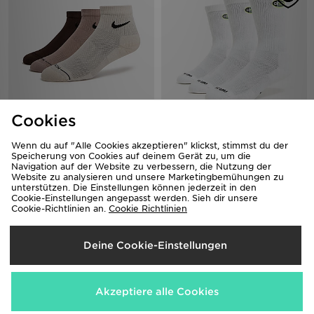
Cookies
Nike 3-Pack Elevated 1/4 Socks
Nike 3er-Pack Air Max 95 Crew
Socken
20,00€
Wenn du auf "Alle Cookies akzeptieren" klickst, stimmst du der
20,00€
Speicherung von Cookies auf deinem Gerät zu, um die
Navigation auf der Website zu verbessern, die Nutzung der
Website zu analysieren und unsere Marketingbemühungen zu
unterstützen. Die Einstellungen können jederzeit in den
Cookie-Einstellungen angepasst werden. Sieh dir unsere
Cookie-Richtlinien an.
Cookie Richtlinien
Deine Cookie-Einstellungen
Akzeptiere alle Cookies
Nike 3-Pack Elevated 1/4 Socks
Nike 3er-Pack Air Max 95 Crew