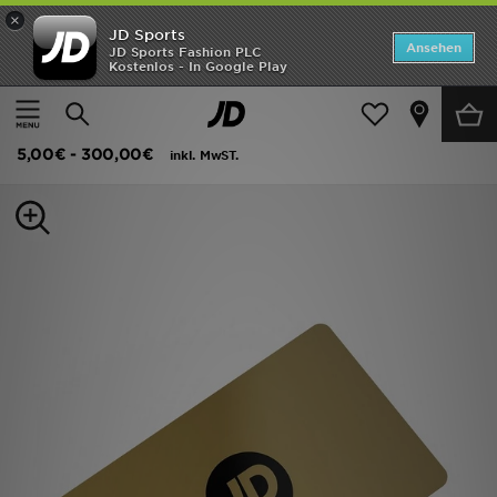
×
JD Sports
Startseite
Ansehen
JD Sports Fashion PLC
Kostenlos - In Google Play
Startseite
Herren
Herren Accessoires
Sonstiges
ANGEBOTE
JD Store Geschenkkarte
Marken
5,00€
-
300,00€
inkl. MwST.
Neuheiten
Herren
Damen
Kinder
Bestsellers
JD Exklusives
Fußball