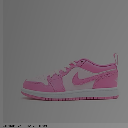
Sport
Lade Die APP
Geschenkkarte
Filialfinder
Mein JD
Meine Nachrichten
Bestellverfolgung
Hilfe & Kontakt
Trending Styles
Jordan Air 1 Low Children