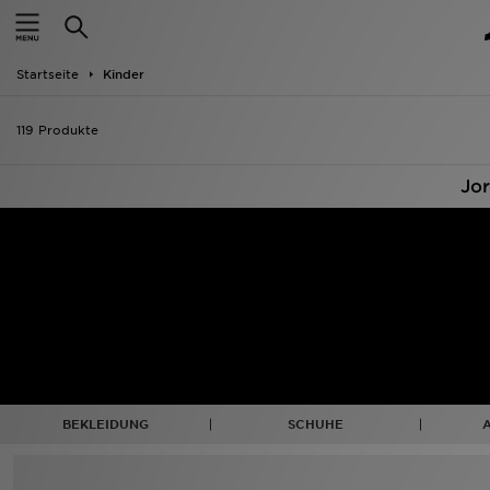
Startseite
Startseite
Kinder
ANGEBOTE
119 Produkte
Marken
Jo
Neuheiten
Herren
Damen
Kinder
Bestsellers
BEKLEIDUNG
SCHUHE
JD Exklusives
Fußball