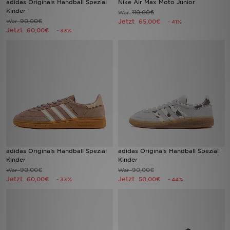
adidas Originals Handball Spezial
Nike Air Max Moto Junior
Kinder
110,00€
War
90,00€
Jetzt
War
65,00€
- 41%
Sport
Jetzt
60,00€
- 33%
Lade Die APP
Geschenkkarte
Filialfinder
Mein JD
Meine Nachrichten
adidas Originals Handball Spezial
adidas Originals Handball Spezial
Kinder
Kinder
Bestellverfolgung
90,00€
90,00€
War
War
Jetzt
Jetzt
60,00€
50,00€
- 33%
- 44%
Hilfe & Kontakt
Trending Styles