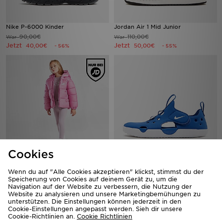
Nike P-6000 Kinder
Jordan Air 1 Mid Junior
90,00€
110,00€
War
War
Jetzt
Jetzt
40,00€
50,00€
- 56%
- 55%
Cookies
Nike Girls' Wide Baffle Puffer Jacke
Nike Sunray 4 Kleinkinder
Kleinkinder
Wenn du auf "Alle Cookies akzeptieren" klickst, stimmst du der
40,00€
War
Speicherung von Cookies auf deinem Gerät zu, um die
80,00€
Jetzt
War
25,00€
- 37%
Navigation auf der Website zu verbessern, die Nutzung der
Jetzt
40,00€
- 50%
Website zu analysieren und unsere Marketingbemühungen zu
unterstützen. Die Einstellungen können jederzeit in den
Cookie-Einstellungen angepasst werden. Sieh dir unsere
Cookie-Richtlinien an.
Cookie Richtlinien