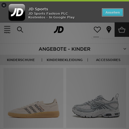
×
JD Sports
Startseite
Ansehen
JD Sports Fashion PLC
Kostenlos - In Google Play
Startseite
Kinder
ANGEBOTE
904 Produkte
verfeinern
Marken
ANGEBOTE - KINDER
Neuheiten
KINDERSCHUHE
KINDERBEKLEIDUNG
ACCESSOIRES
Herren
Damen
Kinder
Bestsellers
JD Exklusives
Fußball