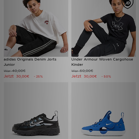
adidas Originals Denim Jorts
Under Armour Woven Cargohose
Junior
Kinder
40,00€
60,00€
War
War
Jetzt
Jetzt
30,00€
30,00€
- 25%
- 50%