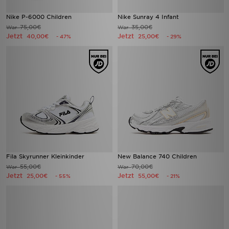
Nike P-6000 Children
Nike Sunray 4 Infant
75,00€
35,00€
War
War
Jetzt
Jetzt
40,00€
25,00€
- 47%
- 29%
Fila Skyrunner Kleinkinder
New Balance 740 Children
55,00€
70,00€
War
War
Jetzt
Jetzt
25,00€
55,00€
- 55%
- 21%