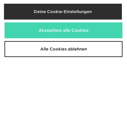
Deine Cookie-Einstellungen
Akzeptiere alle Cookies
adidas Originals Ozweego Babys
New Balance 530 Kinder
Alle Cookies ablehnen
55,00€
100,00€
War
War
Jetzt
Jetzt
45,00€
55,00€
- 18%
- 45%
Nike Repeat Logo T-Shirt/Shorts
Fila Skyrunner Junior