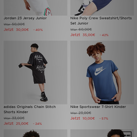
Jordan 23 Jersey Junior
Nike Poly Crew Sweatshirt/Shorts
Set Junior
50,00€
War
Jetzt
60,00€
30,00€
War
- 40%
Jetzt
35,00€
- 42%
adidas Originals Chain Stitch
Nike Sportswear T-Shirt Kinder
Shorts Kinder
23,00€
War
33,00€
Jetzt
War
10,00€
- 57%
Jetzt
25,00€
- 24%