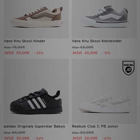
Vans Knu Skool Kinder
Vans Knu Skool Kleinkinder
75,00€
65,00€
War
War
Jetzt
Jetzt
50,00€
45,00€
- 33%
- 31%
adidas Originals Superstar Babys
Reebok Club C PB Junior
65,00€
60,00€
War
War
Jetzt
Jetzt
30,00€
20,00€
- 54%
- 67%