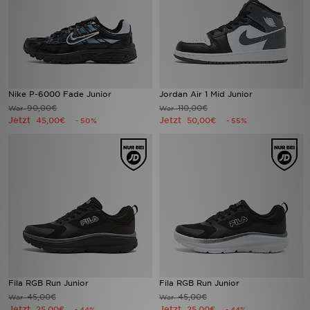
Nike P-6000 Fade Junior
Jordan Air 1 Mid Junior
90,00€
110,00€
War
War
Jetzt
Jetzt
45,00€
50,00€
- 50%
- 55%
Fila RGB Run Junior
Fila RGB Run Junior
45,00€
45,00€
War
War
Jetzt
Jetzt
25,00€
25,00€
- 44%
- 44%