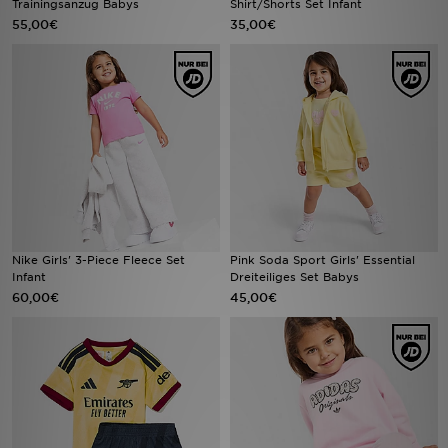
Trainingsanzug Babys
Shirt/Shorts Set Infant
55,00€
35,00€
Sport
Lade Die APP
Geschenkkarte
Filialfinder
Mein JD
Nike Girls' 3-Piece Fleece Set
Pink Soda Sport Girls' Essential
Meine Nachrichten
Infant
Dreiteiliges Set Babys
60,00€
45,00€
Bestellverfolgung
Hilfe & Kontakt
Trending Styles