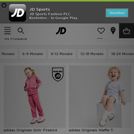
×
JD Sports
Startseite
Ansehen
JD Sports Fashion PLC
Kostenlos - In Google Play
Startseite
Kinder
Babykleidung (0-3 Jahre)
ANGEBOTE
Kinder - Babykleidung (0-3 Jahre)
verfeinern
Marken
44 Produkte
Neuheiten
6 Monate
6-9 Monate
9-12 Monate
12-18 Monate
18-24 Monat
Herren
Damen
Kinder
Bestsellers
JD Exklusives
adidas Originals Girls' Firebird
adidas Originals Waffle T-
Fußball