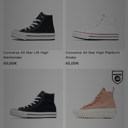
Sport
Lade Die APP
Geschenkkarte
Filialfinder
Converse All Star Lift High
Converse All Star High Platform
Kleinkinder
Kinder
60,00€
65,00€
Mein JD
Meine Nachrichten
Bestellverfolgung
Hilfe & Kontakt
Trending Styles