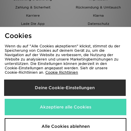
Zahlung & Sicherheit
Rücksendung & Umtausch
Karriere
Klarna
Lade Die App
Datenschutz
Cookies
Cookies Einstellungen
Cookies
Partnerprogramm
Wenn du auf "Alle Cookies akzeptieren" klickst, stimmst du der
Speicherung von Cookies auf deinem Gerät zu, um die
Navigation auf der Website zu verbessern, die Nutzung der
Website zu analysieren und unsere Marketingbemühungen zu
unterstützen. Die Einstellungen können jederzeit in den
Cookie-Einstellungen angepasst werden. Sieh dir unsere
Cookie-Richtlinien an.
Cookie Richtlinien
Lieferung Nach
Deine Cookie-Einstellungen
Österreich
Wir akzeptieren folgende Zahlungsmethoden
Akzeptiere alle Cookies
Corporate Website
www.jdplc.com
Alle Cookies ablehnen