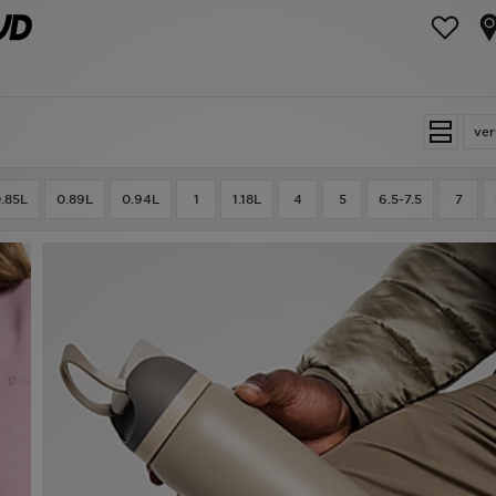
ver
.85L
0.89L
0.94L
1
1.18L
4
5
6.5-7.5
7