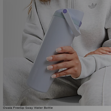
Owala FreeSip Sway Water Bottle