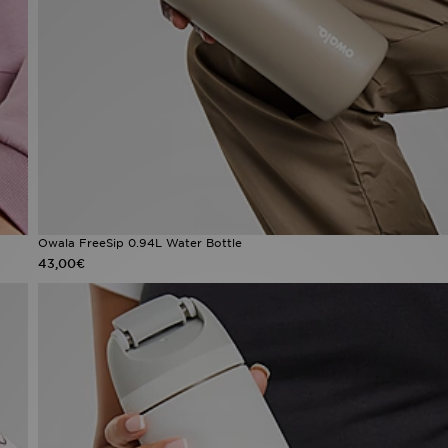
Owala FreeSip 0.94L Water Bottle
43,00€