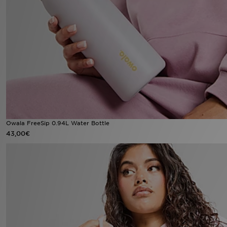
Sport
Lade Die APP
Geschenkkarte
Filialfinder
Mein JD
Owala FreeSip 0.94L Water Bottle
43,00€
Meine Nachrichten
Bestellverfolgung
Hilfe & Kontakt
Trending Styles