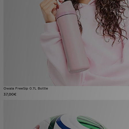
Owala FreeSip 0.7L Bottle
37,00€