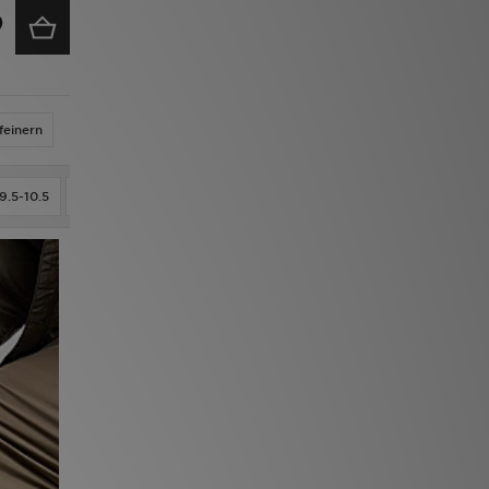
feinern
9.5-10.5
11-12
24OZ
30OZ