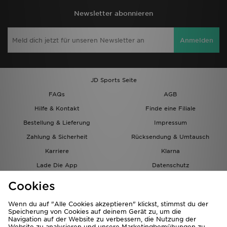
Newsletter abonnieren
Anmelden
JD Sports Seite
FAQs
AGB
Hilfe & Kontakt
Finde eine Filiale
Bestellung & Lieferung
Impressum
Zahlung & Sicherheit
Rücksendung & Umtausch
Karriere
Klarna
Lade Die App
Datenschutz
Cookies
Cookies Einstellungen
Cookies
Partnerprogramm
Wenn du auf "Alle Cookies akzeptieren" klickst, stimmst du der
Speicherung von Cookies auf deinem Gerät zu, um die
Navigation auf der Website zu verbessern, die Nutzung der
Website zu analysieren und unsere Marketingbemühungen zu