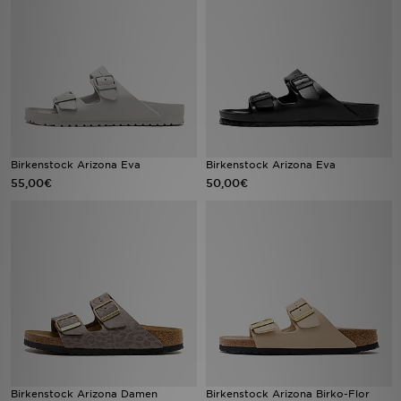
Sport
Lade Die APP
Geschenkkarte
Filialfinder
Birkenstock Arizona Eva
Birkenstock Arizona Eva
55,00€
50,00€
Mein JD
Meine Nachrichten
Bestellverfolgung
Hilfe & Kontakt
Trending Styles
Birkenstock Arizona Damen
Birkenstock Arizona Birko-Flor