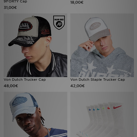
9FORTY Cap
18,00€
31,00€
Sport
Lade Die APP
Geschenkkarte
Filialfinder
Mein JD
Von Dutch Trucker Cap
Von Dutch Staple Trucker Cap
Meine Nachrichten
48,00€
42,00€
Bestellverfolgung
Hilfe & Kontakt
Trending Styles