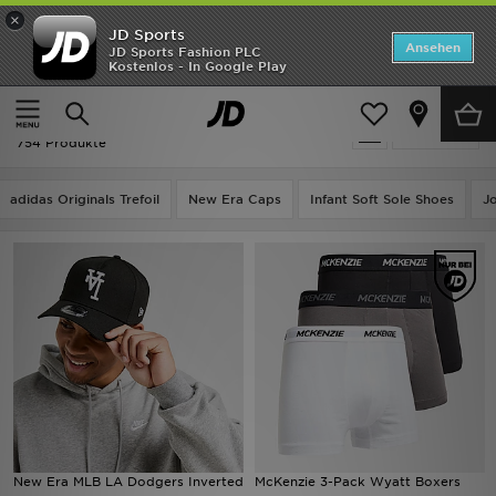
×
JD Sports
Startseite
Ansehen
JD Sports Fashion PLC
Kostenlos - In Google Play
Startseite
Accessoires
ANGEBOTE
Accessoires
verfeinern
Marken
754 Produkte
Neuheiten
adidas Originals Trefoil
New Era Caps
Infant Soft Sole Shoes
J
Herren
Damen
Kinder
Bestsellers
JD Exklusives
New Era MLB LA Dodgers Inverted
McKenzie 3-Pack Wyatt Boxers
Fußball