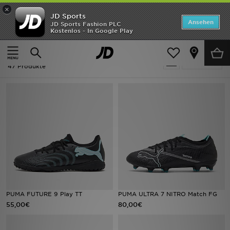
×
JD Sports
Startseite
Ansehen
JD Sports Fashion PLC
Kostenlos - In Google Play
Startseite
PUMA Fußballschuhe
ANGEBOTE
PUMA Fußballschuhe
verfeinern
Marken
47 Produkte
Neuheiten
Herren
Damen
Kinder
Bestsellers
PUMA FUTURE 9 Play TT
PUMA ULTRA 7 NITRO Match FG
55,00€
80,00€
JD Exklusives
Fußball