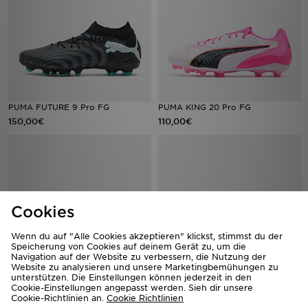
PUMA FUTURE 9 Pro FG
PUMA KING 20 Pro FG
150,00€
110,00€
Cookies
Wenn du auf "Alle Cookies akzeptieren" klickst, stimmst du der
Speicherung von Cookies auf deinem Gerät zu, um die
Navigation auf der Website zu verbessern, die Nutzung der
Website zu analysieren und unsere Marketingbemühungen zu
unterstützen. Die Einstellungen können jederzeit in den
PUMA FUTURE 9 ULTIMATE FG
PUMA FUTURE 9 ULTIMATE MxSG
Cookie-Einstellungen angepasst werden. Sieh dir unsere
240,00€
240,00€
Cookie-Richtlinien an.
Cookie Richtlinien