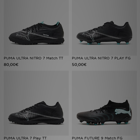
Sport
Lade Die APP
Geschenkkarte
Filialfinder
PUMA ULTRA NITRO 7 Match TT
PUMA ULTRA NITRO 7 PLAY FG
80,00€
50,00€
Mein JD
Meine Nachrichten
Bestellverfolgung
Hilfe & Kontakt
Trending Styles
PUMA ULTRA 7 Play TT
PUMA FUTURE 9 Match FG