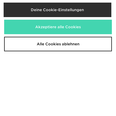
Deine Cookie-Einstellungen
Akzeptiere alle Cookies
Alle Cookies ablehnen
PUMA ULTRA NITRO 7 Ultimate FG
PUMA ULTRA NITRO 7 Ultimate
MxSG
230,00€
230,00€