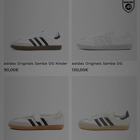
Sport
Lade Die APP
Geschenkkarte
Filialfinder
adidas Originals Samba OG Kinder
adidas Originals Samba OG
90,00€
130,00€
Mein JD
Meine Nachrichten
Bestellverfolgung
Hilfe & Kontakt
Trending Styles