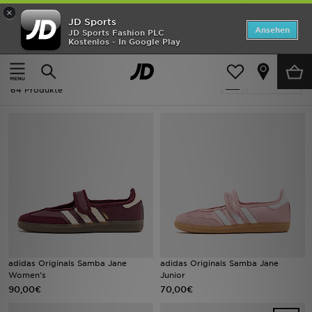
×
JD Sports
Startseite
Ansehen
JD Sports Fashion PLC
Kostenlos - In Google Play
Startseite
Adidas Originals Samba
ANGEBOTE
Adidas Originals Samba
verfeinern
Marken
64 Produkte
Neuheiten
Herren
Damen
Kinder
Bestsellers
adidas Originals Samba Jane
adidas Originals Samba Jane
Women's
Junior
JD Exklusives
90,00€
70,00€
Fußball