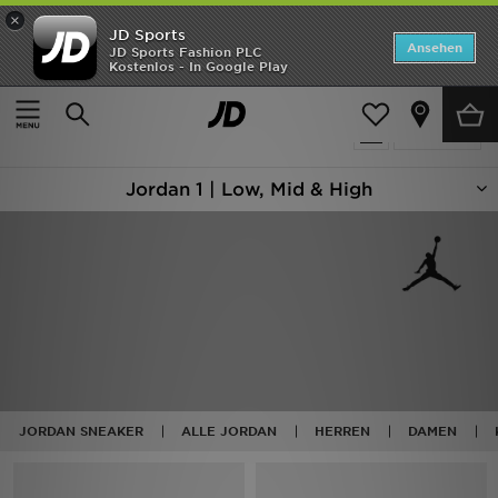
×
JD Sports
Startseite
Ansehen
JD Sports Fashion PLC
Kostenlos - In Google Play
Startseite
Jordan 1
ANGEBOTE
72 Produkte
verfeinern
Marken
Jordan 1 | Low, Mid & High
Neuheiten
Herren
Damen
Kinder
Bestsellers
JORDAN SNEAKER
ALLE JORDAN
HERREN
DAMEN
JD Exklusives
Fußball