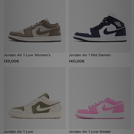
Sport
Lade Die APP
Geschenkkarte
Filialfinder
Jordan Air 1 Low Women's
Jordan Air 1 Mid Damen
130,00€
140,00€
Mein JD
Meine Nachrichten
Bestellverfolgung
Hilfe & Kontakt
Trending Styles
Jordan Air 1 Low
Jordan Air 1 Low Kinder