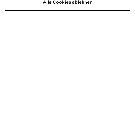
Alle Cookies ablehnen
Jordan Air 1 Mid Kinder
Jordan Air 1 Mid
110,00€
140,00€
War
Jetzt
90,00€
- 36%
Jordan Air 1 Low
Jordan Air 1 Mid Junior
140,00€
110,00€
War
War
Jetzt
Jetzt
80,00€
50,00€
- 43%
- 55%