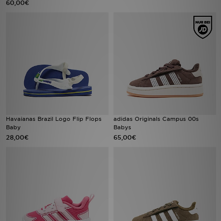
60,00€
Sport
Lade Die APP
Geschenkkarte
Filialfinder
Mein JD
Havaianas Brazil Logo Flip Flops
adidas Originals Campus 00s
Baby
Babys
Meine Nachrichten
28,00€
65,00€
Bestellverfolgung
Hilfe & Kontakt
Trending Styles