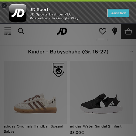
×
JD Sports
Startseite
Ansehen
JD Sports Fashion PLC
Kostenlos - In Google Play
Startseite
Kinder
Babyschuhe (Gr. 16-27)
ANGEBOTE
163 Produkte
verfeinern
Marken
Kinder - Babyschuhe (Gr. 16-27)
Neuheiten
Herren
Damen
Kinder
Bestsellers
JD Exklusives
adidas Originals Handball Spezial
adidas Water Sandal 2 Infant
Babys
33,00€
Fußball