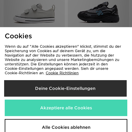
Cookies
Converse Chuck Taylor All Star Ox
New Balance 1000 Babys
Babys
85,00€
Wenn du auf "Alle Cookies akzeptieren" klickst, stimmst du der
45,00€
Speicherung von Cookies auf deinem Gerät zu, um die
Navigation auf der Website zu verbessern, die Nutzung der
Website zu analysieren und unsere Marketingbemühungen zu
unterstützen. Die Einstellungen können jederzeit in den
Cookie-Einstellungen angepasst werden. Sieh dir unsere
Cookie-Richtlinien an.
Cookie Richtlinien
Deine Cookie-Einstellungen
Akzeptiere alle Cookies
On Running Cloud Dash Babys
New Balance 1906 Babys
80,00€
80,00€
Alle Cookies ablehnen