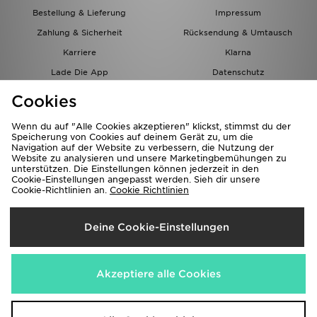
Bestellung & Lieferung
Impressum
Zahlung & Sicherheit
Rücksendung & Umtausch
Karriere
Klarna
Lade Die App
Datenschutz
Cookies
Cookies Einstellungen
Cookies
Partnerprogramm
Wenn du auf "Alle Cookies akzeptieren" klickst, stimmst du der
Speicherung von Cookies auf deinem Gerät zu, um die
Navigation auf der Website zu verbessern, die Nutzung der
Website zu analysieren und unsere Marketingbemühungen zu
unterstützen. Die Einstellungen können jederzeit in den
Cookie-Einstellungen angepasst werden. Sieh dir unsere
Cookie-Richtlinien an.
Cookie Richtlinien
Lieferung Nach
Deine Cookie-Einstellungen
Österreich
Wir akzeptieren folgende Zahlungsmethoden
Akzeptiere alle Cookies
Corporate Website
www.jdplc.com