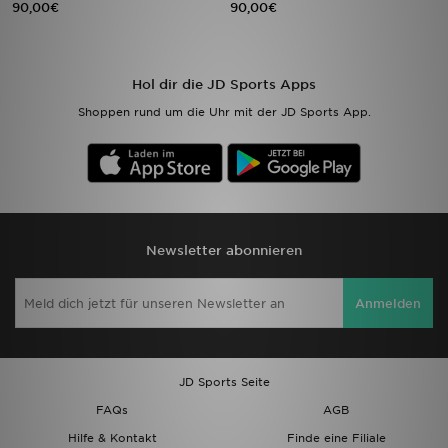
90,00€
90,00€
Sport
Hol dir die JD Sports Apps
Lade Die APP
Shoppen rund um die Uhr mit der JD Sports App.
Geschenkkarte
Filialfinder
Mein JD
Newsletter abonnieren
Meine Nachrichten
Anmelden
Bestellverfolgung
Hilfe & Kontakt
JD Sports Seite
FAQs
AGB
Trending Styles
Hilfe & Kontakt
Finde eine Filiale