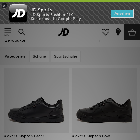
×
JD Sports
Startseite
Ansehen
JD Sports Fashion PLC
Kostenlos - In Google Play
Startseite
Kickers
ANGEBOTE
Kickers
verfeinern
Marken
2 Produkte
Neuheiten
Kategorien
Schuhe
Sportschuhe
Herren
Damen
Kinder
Bestsellers
JD Exklusives
Kickers Klapton Lacer
Kickers Klapton Low
Fußball