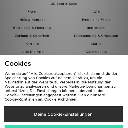
JD Sports Seite
FAQs
AGB
Hilfe & Kontakt
Finde eine Filiale
Bestellung & Lieferung
Impressum
Zahlung & Sicherheit
Rücksendung & Umtausch
Karriere
Klarna
Lade Die App
Datenschutz
Cookies
Cookies Einstellungen
Cookies
Partnerprogramm
Wenn du auf "Alle Cookies akzeptieren" klickst, stimmst du der
Speicherung von Cookies auf deinem Gerät zu, um die
Navigation auf der Website zu verbessern, die Nutzung der
Website zu analysieren und unsere Marketingbemühungen zu
unterstützen. Die Einstellungen können jederzeit in den
Cookie-Einstellungen angepasst werden. Sieh dir unsere
Cookie-Richtlinien an.
Cookie Richtlinien
Lieferung Nach
Deine Cookie-Einstellungen
Österreich