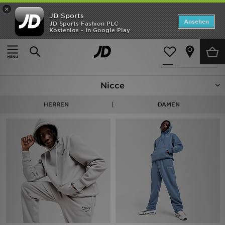
×
JD Sports
Startseite
Ansehen
JD Sports Fashion PLC
Kostenlos - In Google Play
Startseite
Nicce
ANGEBOTE
8 Produkte
verfeinern
Marken
Nicce
Neuheiten
HERREN
DAMEN
Herren
Damen
Kinder
Bestsellers
JD Exklusives
Fußball