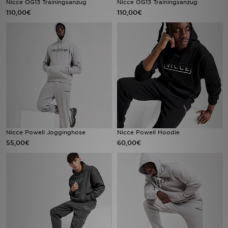
Nicce OG13 Trainingsanzug
Nicce OG13 Trainingsanzug
110,00€
110,00€
Sport
Lade Die APP
Geschenkkarte
Filialfinder
Mein JD
Nicce Powell Jogginghose
Nicce Powell Hoodie
Meine Nachrichten
55,00€
60,00€
Bestellverfolgung
Hilfe & Kontakt
Trending Styles