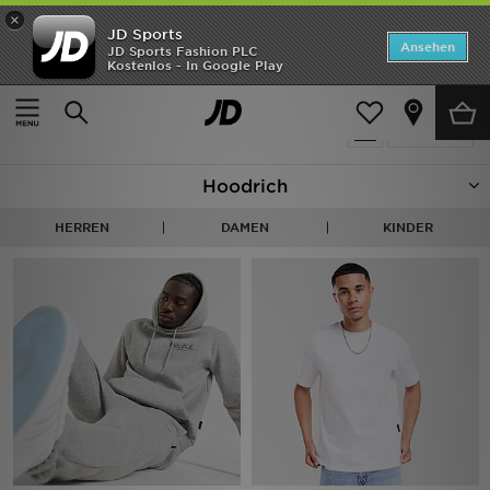
×
JD Sports
Startseite
Ansehen
JD Sports Fashion PLC
Kostenlos - In Google Play
Startseite
Hoodrich
ANGEBOTE
248 Produkte
verfeinern
Marken
Hoodrich
Neuheiten
HERREN
DAMEN
KINDER
Herren
Damen
Kinder
Bestsellers
JD Exklusives
Fußball