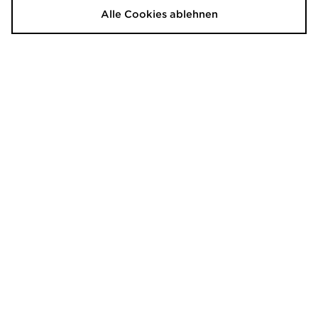
Alle Cookies ablehnen
Hoodrich Magma Hoodie
Hoodrich Magma Jogginghose
50,00€
45,00€