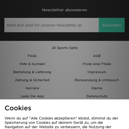
Newsletter abonnieren
Anmelden
JD Sports Seite
FAQs
AGB
Hilfe & Kontakt
Finde eine Filiale
Bestellung & Lieferung
Impressum
Zahlung & Sicherheit
Rücksendung & Umtausch
Karriere
Klarna
Lade Die App
Datenschutz
Cookies
Cookies Einstellungen
Cookies
Partnerprogramm
Wenn du auf "Alle Cookies akzeptieren" klickst, stimmst du der
Speicherung von Cookies auf deinem Gerät zu, um die
Navigation auf der Website zu verbessern, die Nutzung der