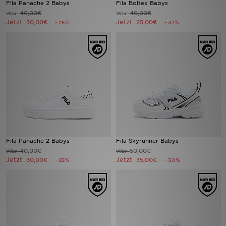
Fila Panache 2 Babys
Fila Boltex Babys
40,00€
40,00€
War
War
Jetzt
Jetzt
Sport
30,00€
25,00€
- 25%
- 37%
Lade Die APP
Geschenkkarte
Filialfinder
Mein JD
Meine Nachrichten
Fila Panache 2 Babys
Fila Skyrunner Babys
40,00€
50,00€
War
War
Jetzt
Jetzt
30,00€
35,00€
- 25%
- 30%
Bestellverfolgung
Hilfe & Kontakt
Trending Styles