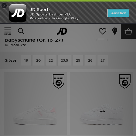
×
JD Sports
Startseite
Ansehen
JD Sports Fashion PLC
Kostenlos - In Google Play
Startseite
Kinder
Babyschuhe (Gr. 16-27)
ANGEBOTE
Ausverkauf | Kinder - Fila
verfeinern
Marken
Babyschuhe (Gr. 16-27)
10 Produkte
Neuheiten
Grӧsse
19
20
22
23.5
25
26
27
Herren
Damen
Kinder
Bestsellers
JD Exklusives
Fußball