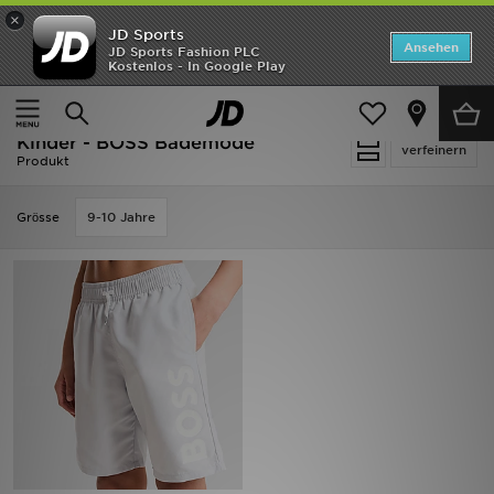
×
JD Sports
Startseite
Ansehen
JD Sports Fashion PLC
Kostenlos - In Google Play
Startseite
Kinder
Kleidung Jugendliche (8-15 Jahre)
ANGEBOTE
Bademode
Marken
Kinder - BOSS Bademode
verfeinern
Produkt
Neuheiten
Grӧsse
9-10 Jahre
Herren
Damen
Kinder
Bestsellers
JD Exklusives
Fußball