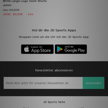
BOSS Large Logo Swim Shorts
Junior
65,00€
War
Sport
Jetzt
30,00€
- 54%
Lade Die APP
Hol dir die JD Sports Apps
Geschenkkarte
Shoppen rund um die Uhr mit der JD Sports App.
Filialfinder
Mein JD
Meine Nachrichten
Newsletter abonnieren
Bestellverfolgung
Anmelden
Hilfe & Kontakt
Trending Styles
JD Sports Seite