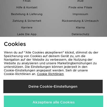
FAQs
AGB
Hilfe & Kontakt
Finde eine Filiale
Bestellung & Lieferung
Impressum
Zahlung & Sicherheit
Rücksendung & Umtausch
Karriere
Klarna
Lade Die App
Datenschutz
Cookies
Cookies Einstellungen
Cookies
Partnerprogramm
Wenn du auf "Alle Cookies akzeptieren" klickst, stimmst du der
Speicherung von Cookies auf deinem Gerät zu, um die
Navigation auf der Website zu verbessern, die Nutzung der
Website zu analysieren und unsere Marketingbemühungen zu
unterstützen. Die Einstellungen können jederzeit in den
Cookie-Einstellungen angepasst werden. Sieh dir unsere
Cookie-Richtlinien an.
Cookie Richtlinien
Lieferung Nach
Deine Cookie-Einstellungen
Österreich
Wir akzeptieren folgende Zahlungsmethoden
Akzeptiere alle Cookies