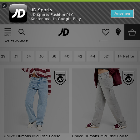
×
JD Sports
Startseite
Ansehen
JD Sports Fashion PLC
Kostenlos - In Google Play
Startseite
Frauen
Frauenkleidung
Jeans
ANGEBOTE
Ausverkauf | Frauen - Jeans
verfeinern
Marken
24 Produkte
Neuheiten
29
31
34
36
38
40
42
44
32"
14 Petite
Herren
Damen
Kinder
Bestsellers
JD Exklusives
Unlike Humans Mid-Rise Loose
Unlike Humans Mid-Rise Loose
Fußball