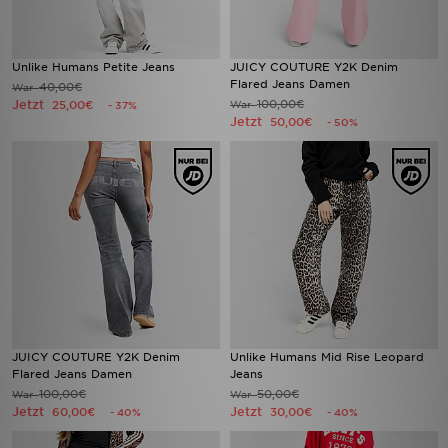
Unlike Humans Petite Jeans
JUICY COUTURE Y2K Denim
Flared Jeans Damen
40,00€
War
Jetzt
100,00€
25,00€
War
- 37%
Jetzt
50,00€
- 50%
JUICY COUTURE Y2K Denim
Unlike Humans Mid Rise Leopard
Flared Jeans Damen
Jeans
100,00€
50,00€
War
War
Jetzt
Jetzt
60,00€
30,00€
- 40%
- 40%