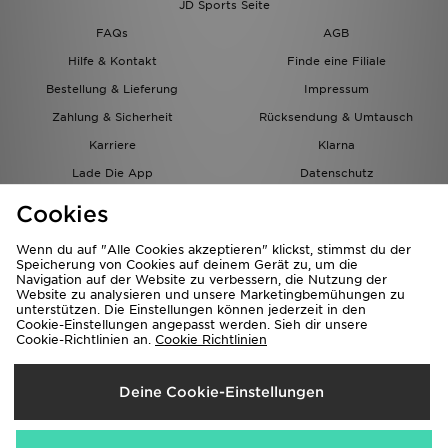
JD Sports Seite
FAQs
AGB
Hilfe & Kontakt
Finde eine Filiale
Bestellung & Lieferung
Impressum
Zahlung & Sicherheit
Rücksendung & Umtausch
Karriere
Klarna
Lade Die App
Datenschutz
Cookies
Cookies Einstellungen
Cookies
Partnerprogramm
Wenn du auf "Alle Cookies akzeptieren" klickst, stimmst du der
Speicherung von Cookies auf deinem Gerät zu, um die
Navigation auf der Website zu verbessern, die Nutzung der
Website zu analysieren und unsere Marketingbemühungen zu
unterstützen. Die Einstellungen können jederzeit in den
Cookie-Einstellungen angepasst werden. Sieh dir unsere
Cookie-Richtlinien an.
Cookie Richtlinien
Lieferung Nach
Deine Cookie-Einstellungen
Österreich