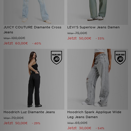
JUICY COUTURE Diamante Cross
LEVI'S Superlow Jeans Damen
Jeans
75,00€
War
100,00€
Jetzt
War
50,00€
- 33%
Jetzt
60,00€
- 40%
Hoodrich Luz Diamante Jeans
Hoodrich Spark Applique Wide
Leg Jeans Damen
70,00€
War
Jetzt
65,00€
50,00€
War
- 29%
Jetzt
30,00€
- 54%