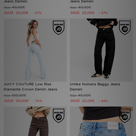
Jeans Damen
Jeans Damen
40,00€
40,00€
War
War
Jetzt
Jetzt
25,00€
25,00€
- 37%
- 37%
Sport
Lade Die APP
Geschenkkarte
Filialfinder
Mein JD
Meine Nachrichten
JUICY COUTURE Low Rise
Unlike Humans Baggy Jeans
Diamante Crown Denim Jeans
Damen
100,00€
45,00€
War
War
Bestellverfolgung
Jetzt
Jetzt
30,00€
25,00€
- 70%
- 44%
Hilfe & Kontakt
Trending Styles