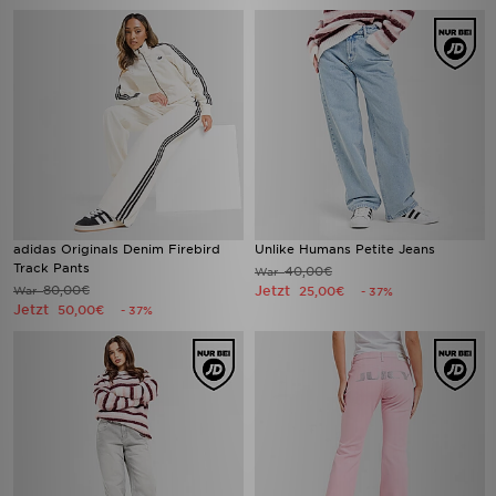
adidas Originals Denim Firebird
Unlike Humans Petite Jeans
Track Pants
40,00€
War
80,00€
Jetzt
War
25,00€
- 37%
Jetzt
50,00€
- 37%