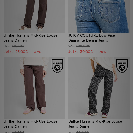
Unlike Humans Mid-Rise Loose
JUICY COUTURE Low Rise
Jeans Damen
Diamante Denim Jeans
40,00€
100,00€
War
War
Jetzt
Jetzt
25,00€
30,00€
- 37%
- 70%
Unlike Humans Mid-Rise Loose
Unlike Humans Mid-Rise Loose
Jeans Damen
Jeans Damen
40,00€
50,00€
War
War