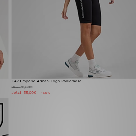
EA7 Emporio Armani Logo Radlerhose
70,00€
War
Jetzt
35,00€
- 50%