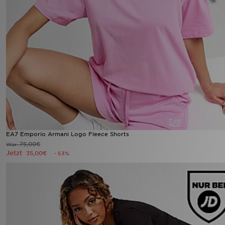
EA7 Emporio Armani Logo Fleece Shorts
75,00€
War
Jetzt
35,00€
- 53%