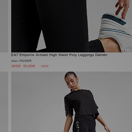
EA7 Emporio Armani High Waist Poly Leggings Damen
70,00€
War
Jetzt
35,00€
- 50%