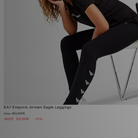
EA7 Emporio Armani Eagle Leggings
80,00€
War
Jetzt
50,00€
- 37%