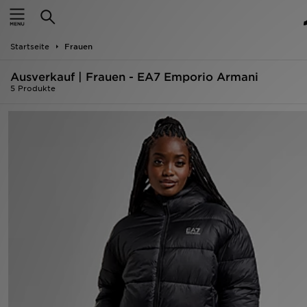
Startseite
Startseite
Frauen
ANGEBOTE
Ausverkauf | Frauen - EA7 Emporio Armani
Marken
5 Produkte
Neuheiten
Herren
Damen
Kinder
Bestsellers
JD Exklusives
Fußball