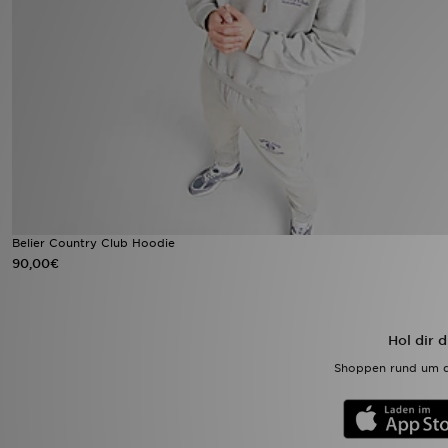
Sport
Lade Die APP
Geschenkkarte
Filialfinder
Mein JD
Belier Country Club Hoodie
90,00€
Meine Nachrichten
Bestellverfolgung
Hol dir 
Hilfe & Kontakt
Shoppen rund um d
Trending Styles