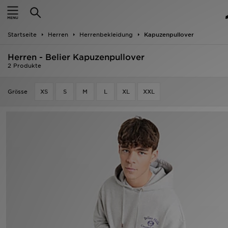
Startseite
Startseite
Herren
Herrenbekleidung
Kapuzenpullover
ANGEBOTE
Herren - Belier Kapuzenpullover
Marken
2 Produkte
Neuheiten
Grӧsse
XS
S
M
L
XL
XXL
Herren
Damen
Kinder
Bestsellers
JD Exklusives
Fußball