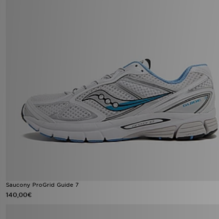
Saucony ProGrid Guide 7
140,00€