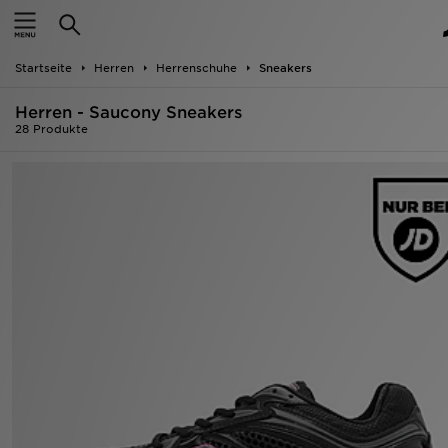
Startseite
Startseite
Herren
Herrenschuhe
Sneakers
ANGEBOTE
Herren - Saucony Sneakers
Marken
28 Produkte
Neuheiten
Herren
Damen
Kinder
Bestsellers
JD Exklusives
Fußball