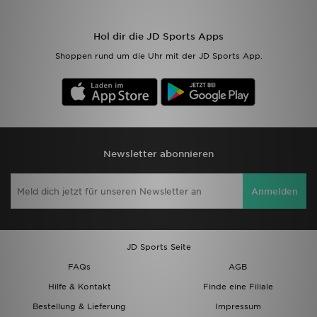
Sport
Hol dir die JD Sports Apps
Shoppen rund um die Uhr mit der JD Sports App.
Lade Die APP
Geschenkkarte
Filialfinder
Newsletter abonnieren
Mein JD
Anmelden
Meine Nachrichten
Bestellverfolgung
JD Sports Seite
Hilfe & Kontakt
FAQs
AGB
Hilfe & Kontakt
Finde eine Filiale
Trending Styles
Bestellung & Lieferung
Impressum