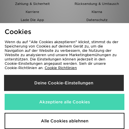
Zahlung & Sicherheit
Rücksendung & Umtausch
Karriere
Klarna
Lade Die App
Datenschutz
Cookies
Cookies Einstellungen
Cookies
Partnerprogramm
Wenn du auf "Alle Cookies akzeptieren" klickst, stimmst du der
Speicherung von Cookies auf deinem Gerät zu, um die
Navigation auf der Website zu verbessern, die Nutzung der
Website zu analysieren und unsere Marketingbemühungen zu
unterstützen. Die Einstellungen können jederzeit in den
Cookie-Einstellungen angepasst werden. Sieh dir unsere
Cookie-Richtlinien an.
Cookie Richtlinien
Lieferung Nach
Deine Cookie-Einstellungen
Österreich
Wir akzeptieren folgende Zahlungsmethoden
Akzeptiere alle Cookies
Corporate Website
www.jdplc.com
Alle Cookies ablehnen
Copyright © 2026 JD Sports Alle Rechte vorbehalten