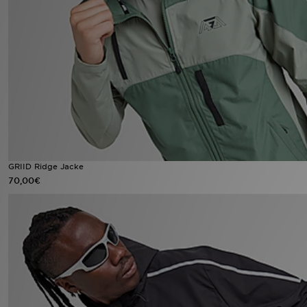
Sport
Lade Die APP
Geschenkkarte
Filialfinder
Mein JD
GRIID Ridge Jacke
70,00€
Meine Nachrichten
Bestellverfolgung
Hilfe & Kontakt
Trending Styles