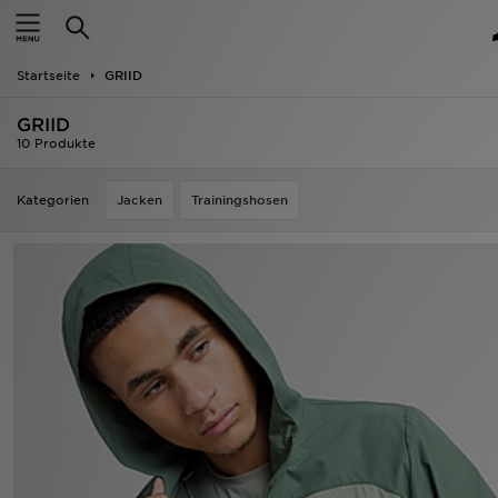
Startseite
Startseite
GRIID
ANGEBOTE
GRIID
Marken
10 Produkte
Neuheiten
Kategorien
Jacken
Trainingshosen
Herren
Damen
Kinder
Bestsellers
JD Exklusives
Fußball