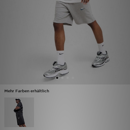
Sport
Lade Die APP
Geschenkkarte
Filialfinder
Mein JD
Meine Nachrichten
Mehr Farben erhältlich
Bestellverfolgung
Hilfe & Kontakt
Trending Styles