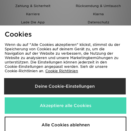
Zahlung & Sicherheit
Rücksendung & Umtausch
Karriere
Klarna
Lade Die App
Datenschutz
Cookies
Cookies Einstellungen
Cookies
Partnerprogramm
Wenn du auf "Alle Cookies akzeptieren" klickst, stimmst du der
Speicherung von Cookies auf deinem Gerät zu, um die
Navigation auf der Website zu verbessern, die Nutzung der
Website zu analysieren und unsere Marketingbemühungen zu
unterstützen. Die Einstellungen können jederzeit in den
Cookie-Einstellungen angepasst werden. Sieh dir unsere
Cookie-Richtlinien an.
Cookie Richtlinien
Lieferung Nach
Deine Cookie-Einstellungen
Österreich
Wir akzeptieren folgende Zahlungsmethoden
Akzeptiere alle Cookies
Corporate Website
www.jdplc.com
Alle Cookies ablehnen
Copyright © 2026 JD Sports Alle Rechte vorbehalten