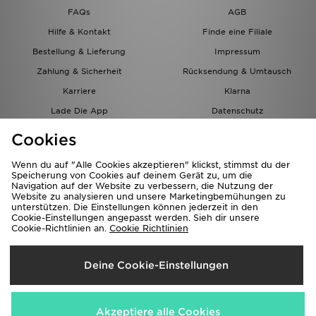
FAQs
AGB
Hilfe & Kontakt
Finde eine Filiale
Bestellung & Lieferung
Impressum
Zahlung & Sicherheit
Rücksendung & Umtausch
Karriere
Klarna
Lade Die App
Datenschutz
Cookies
Cookies Einstellungen
Cookies
Partnerprogramm
Wenn du auf "Alle Cookies akzeptieren" klickst, stimmst du der
Speicherung von Cookies auf deinem Gerät zu, um die
Navigation auf der Website zu verbessern, die Nutzung der
Website zu analysieren und unsere Marketingbemühungen zu
unterstützen. Die Einstellungen können jederzeit in den
Cookie-Einstellungen angepasst werden. Sieh dir unsere
Cookie-Richtlinien an.
Cookie Richtlinien
Lieferung Nach
Deine Cookie-Einstellungen
Österreich
Wir akzeptieren folgende Zahlungsmethoden
Akzeptiere alle Cookies