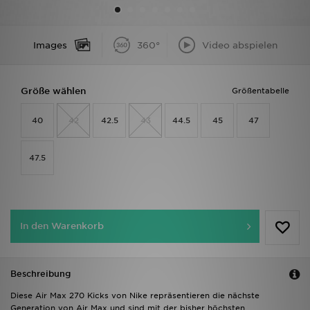
Sport
Images
360°
Video abspielen
Lade Die APP
Größe wählen
Größentabelle
Geschenkkarte
40
42
42.5
43
44.5
45
47
Filialfinder
Mein JD
47.5
Meine Nachrichten
Bestellverfolgung
In den Warenkorb
Hilfe & Kontakt
Beschreibung
Trending Styles
Diese Air Max 270 Kicks von Nike repräsentieren die nächste
Generation von Air Max und sind mit der bisher höchsten