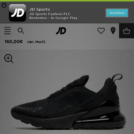
×
JD Sports
Startseite
Ansehen
JD Sports Fashion PLC
Kostenlos - In Google Play
Startseite
Herren
Herrenschuhe
Sneakers
ANGEBOTE
Nike Air Max 270 Herren
Marken
160,00€
inkl. MwST.
Neuheiten
Herren
Damen
Kinder
Bestsellers
JD Exklusives
Fußball