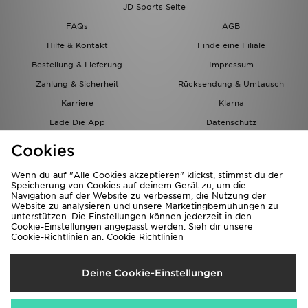
JD Sports Seite
FAQs
AGB
Hilfe & Kontakt
Finde eine Filiale
Bestellung & Lieferung
Impressum
Zahlung & Sicherheit
Rücksendung & Umtausch
Karriere
Klarna
Lade Die App
Datenschutz
Cookies
Cookies Einstellungen
Cookies
Partnerprogramm
Wenn du auf "Alle Cookies akzeptieren" klickst, stimmst du der
Speicherung von Cookies auf deinem Gerät zu, um die
Navigation auf der Website zu verbessern, die Nutzung der
Website zu analysieren und unsere Marketingbemühungen zu
unterstützen. Die Einstellungen können jederzeit in den
Cookie-Einstellungen angepasst werden. Sieh dir unsere
Cookie-Richtlinien an.
Cookie Richtlinien
Lieferung Nach
Deine Cookie-Einstellungen
Österreich