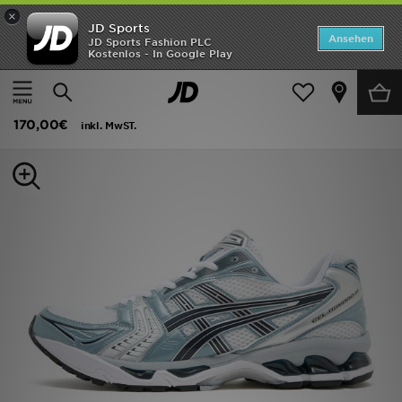
×
JD Sports
Startseite
Ansehen
JD Sports Fashion PLC
Kostenlos - In Google Play
Startseite
Herren
Herrenschuhe
Sneakers
ANGEBOTE
ASICS GEL-KAYANO 14
Marken
170,00€
inkl. MwST.
Neuheiten
Herren
Damen
Kinder
Bestsellers
JD Exklusives
Fußball