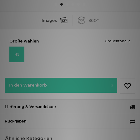
Sport
Images
360°
Lade Die APP
Größe wählen
Größentabelle
Geschenkkarte
45
Filialfinder
Mein JD
In den Warenkorb
Meine Nachrichten
Bestellverfolgung
Lieferung & Versanddauer
Hilfe & Kontakt
Rückgaben
Trending Styles
Ähnliche Kategorien