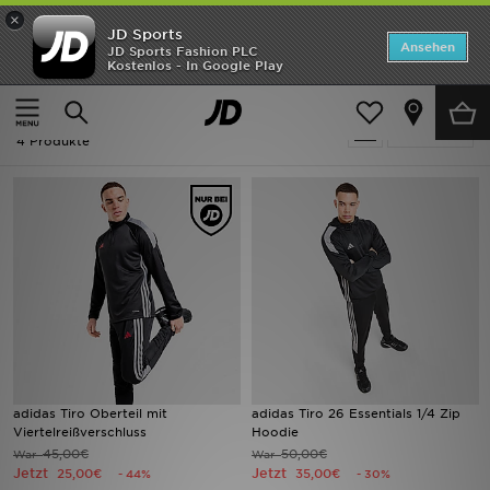
×
JD Sports
Startseite
Ansehen
JD Sports Fashion PLC
Kostenlos - In Google Play
Startseite
Ausverkauf | Adidas Tiro
ANGEBOTE
Ausverkauf | Adidas Tiro
verfeinern
Marken
4 Produkte
Neuheiten
Herren
Damen
Kinder
Bestsellers
adidas Tiro Oberteil mit
adidas Tiro 26 Essentials 1/4 Zip
Viertelreißverschluss
Hoodie
JD Exklusives
45,00€
50,00€
War
War
Jetzt
Jetzt
25,00€
35,00€
- 44%
- 30%
Fußball