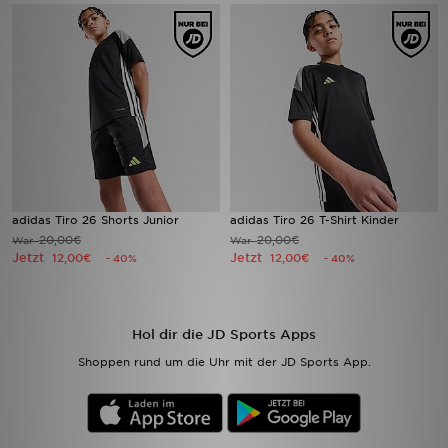
Sport
Lade Die APP
Geschenkkarte
Filialfinder
adidas Tiro 26 Shorts Junior
adidas Tiro 26 T-Shirt Kinder
Mein JD
20,00€
20,00€
War
War
Jetzt
Jetzt
12,00€
12,00€
- 40%
- 40%
Meine Nachrichten
Bestellverfolgung
Hol dir die JD Sports Apps
Shoppen rund um die Uhr mit der JD Sports App.
Hilfe & Kontakt
Trending Styles