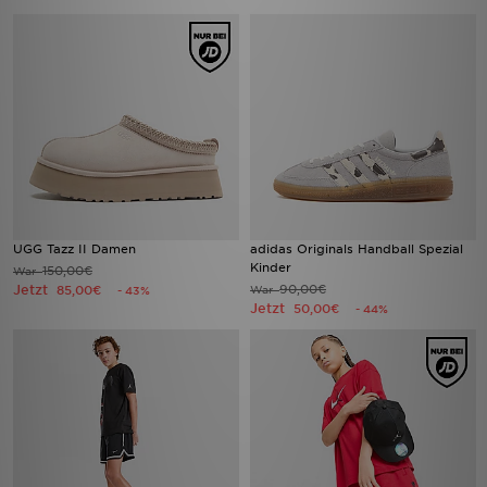
UGG Tazz II Damen
adidas Originals Handball Spezial
Kinder
150,00€
War
Jetzt
90,00€
85,00€
War
- 43%
Jetzt
50,00€
- 44%