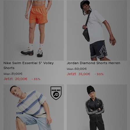
Nike Swim Essential 5" Volley
Jordan Diamond Shorts Herren
Shorts
50,00€
War
31,00€
Jetzt
War
35,00€
- 30%
Jetzt
20,00€
- 35%