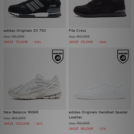
adidas Originals ZX 750
Fila Cress
110,00€
60,00€
War
War
Jetzt
Jetzt
75,00€
25,00€
- 32%
- 58%
New Balance 1906R
adidas Originals Handball Spezial
Leather
160,00€
War
Jetzt
110,00€
120,00€
War
- 25%
Jetzt
80,00€
- 27%