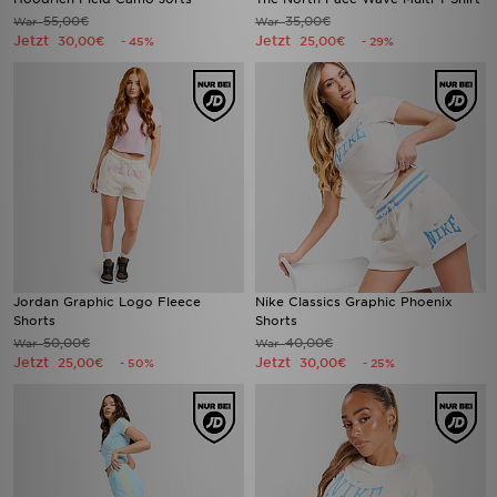
55,00€
35,00€
War
War
Jetzt
Jetzt
30,00€
25,00€
- 45%
- 29%
Jordan Graphic Logo Fleece
Nike Classics Graphic Phoenix
Shorts
Shorts
50,00€
40,00€
War
War
Jetzt
Jetzt
25,00€
30,00€
- 50%
- 25%