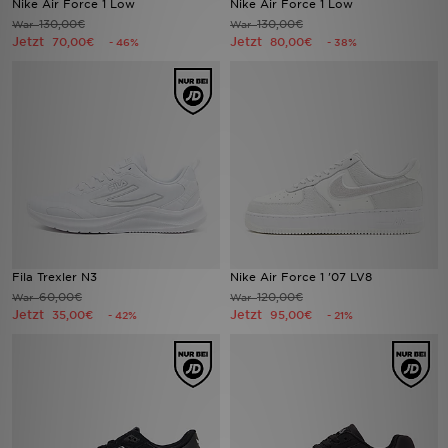
Nike Air Force 1 Low
Nike Air Force 1 Low
130,00€
130,00€
War
War
Jetzt
Jetzt
70,00€
80,00€
- 46%
- 38%
Sport
Lade Die APP
Geschenkkarte
Filialfinder
Mein JD
Meine Nachrichten
Fila Trexler N3
Nike Air Force 1 '07 LV8
60,00€
120,00€
War
War
Jetzt
Jetzt
35,00€
95,00€
- 42%
- 21%
Bestellverfolgung
Hilfe & Kontakt
Trending Styles