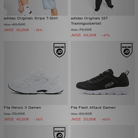
adidas Originals Stripe T-Shirt
adidas Originals SST
Trainingsoberteil
40,00€
War
Jetzt
75,00€
30,00€
War
- 25%
Jetzt
40,00€
- 47%
Fila Heroic II Damen
Fila Flash Attack Damen
70,00€
50,00€
War
War
Jetzt
Jetzt
45,00€
20,00€
- 36%
- 60%