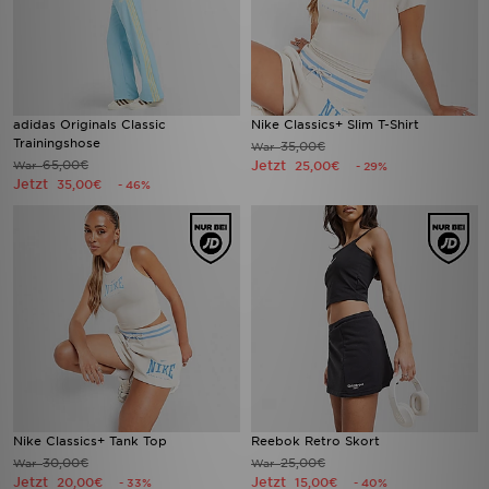
adidas Originals Classic
Nike Classics+ Slim T-Shirt
Trainingshose
35,00€
War
65,00€
Jetzt
War
25,00€
- 29%
Jetzt
35,00€
- 46%
Nike Classics+ Tank Top
Reebok Retro Skort
30,00€
25,00€
War
War
Jetzt
Jetzt
20,00€
15,00€
- 33%
- 40%