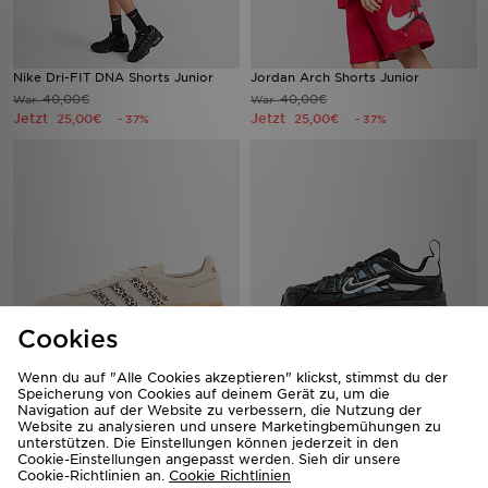
Nike Dri-FIT DNA Shorts Junior
Jordan Arch Shorts Junior
40,00€
40,00€
War
War
Jetzt
Jetzt
25,00€
25,00€
- 37%
- 37%
Cookies
adidas Originals Handball Spezial
Nike P-6000 Children
Wenn du auf "Alle Cookies akzeptieren" klickst, stimmst du der
Kinder
Speicherung von Cookies auf deinem Gerät zu, um die
75,00€
War
Navigation auf der Website zu verbessern, die Nutzung der
90,00€
Jetzt
War
40,00€
- 47%
Website zu analysieren und unsere Marketingbemühungen zu
Jetzt
60,00€
- 33%
unterstützen. Die Einstellungen können jederzeit in den
Cookie-Einstellungen angepasst werden. Sieh dir unsere
Cookie-Richtlinien an.
Cookie Richtlinien