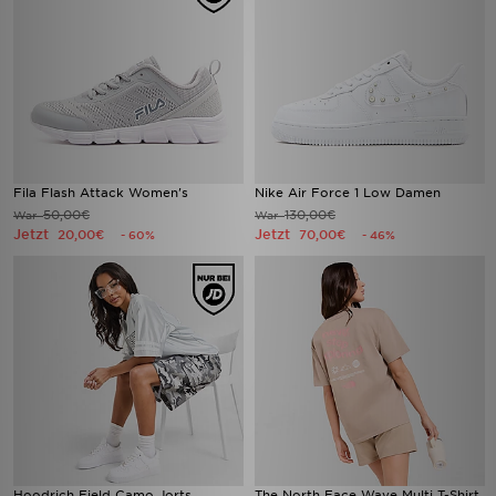
Fila Flash Attack Women's
Nike Air Force 1 Low Damen
50,00€
130,00€
War
War
Jetzt
Jetzt
20,00€
70,00€
- 60%
- 46%
Hoodrich Field Camo Jorts
The North Face Wave Multi T-Shirt