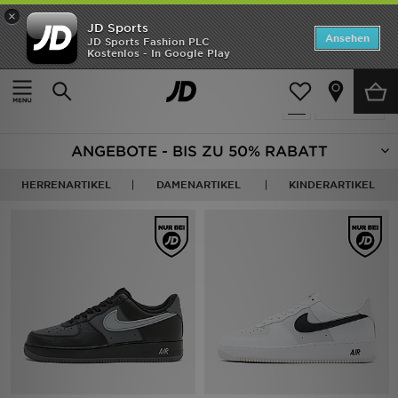
×
JD Sports
Startseite
Ansehen
JD Sports Fashion PLC
Kostenlos - In Google Play
Startseite
Ausverkauf
ANGEBOTE
2921 Produkte
verfeinern
Marken
ANGEBOTE - BIS ZU 50% RABATT
Neuheiten
HERRENARTIKEL
DAMENARTIKEL
KINDERARTIKEL
Herren
Damen
Kinder
Bestsellers
JD Exklusives
Fußball