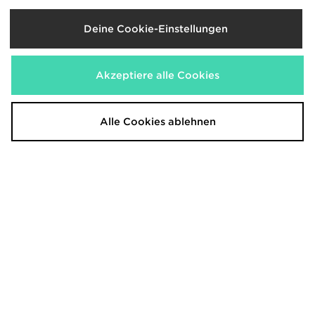
Deine Cookie-Einstellungen
Akzeptiere alle Cookies
Alle Cookies ablehnen
Nike Air Max Moto Junior
adidas Originals Handball Spezial
Kinder
110,00€
War
Jetzt
90,00€
65,00€
War
- 41%
Jetzt
60,00€
- 33%