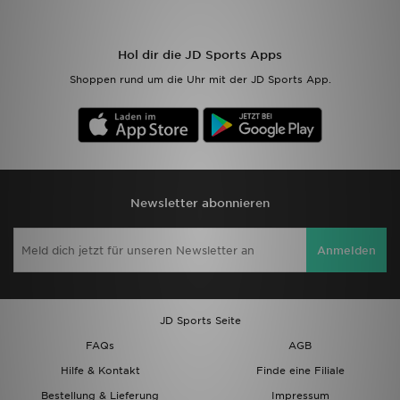
Sport
Hol dir die JD Sports Apps
Shoppen rund um die Uhr mit der JD Sports App.
Lade Die APP
Geschenkkarte
Filialfinder
Newsletter abonnieren
Mein JD
Meine Nachrichten
Anmelden
Bestellverfolgung
JD Sports Seite
Hilfe & Kontakt
FAQs
AGB
Trending Styles
Hilfe & Kontakt
Finde eine Filiale
Bestellung & Lieferung
Impressum