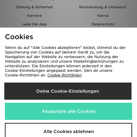
Zahlung & Sicherheit
Rücksendung & Umtausch
Karriere
Klarna
Lade Die App
Datenschutz
Cookies
Cookies Einstellungen
Cookies
Partnerprogramm
Wenn du auf "Alle Cookies akzeptieren" klickst, stimmst du der
Speicherung von Cookies auf deinem Gerät zu, um die
Navigation auf der Website zu verbessern, die Nutzung der
Website zu analysieren und unsere Marketingbemühungen zu
unterstützen. Die Einstellungen können jederzeit in den
Cookie-Einstellungen angepasst werden. Sieh dir unsere
Cookie-Richtlinien an.
Cookie Richtlinien
Lieferung Nach
Deine Cookie-Einstellungen
Österreich
Wir akzeptieren folgende Zahlungsmethoden
Akzeptiere alle Cookies
Corporate Website
www.jdplc.com
Alle Cookies ablehnen