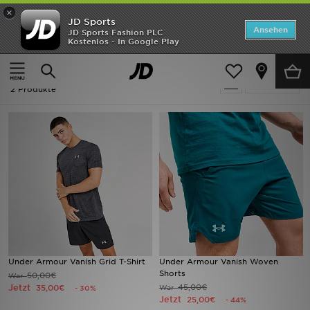
×
JD Sports
Startseite
Ansehen
JD Sports Fashion PLC
Kostenlos - In Google Play
Startseite
Ausverkauf | Under Armour Vanish
ANGEBOTE
Ausverkauf | Under Armour Vanish
verfeinern
Marken
2 Produkte
Neuheiten
Herren
Damen
Kinder
Bestsellers
Under Armour Vanish Grid T-Shirt
Under Armour Vanish Woven
Shorts
50,00€
War
JD Exklusives
Jetzt
45,00€
35,00€
War
- 30%
Jetzt
25,00€
- 44%
Fußball