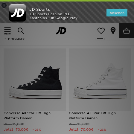
×
JD Sports
Startseite
Ansehen
JD Sports Fashion PLC
Kostenlos - In Google Play
Startseite
Ausverkauf | Converse All Star Lift
ANGEBOTE
Ausverkauf | Converse All Star Lift
verfeinern
Marken
4 Produkte
Neuheiten
Herren
Damen
Kinder
Bestsellers
Converse All Star Lift High
Converse All Star Lift High
Platform Damen
Platform Damen
JD Exklusives
95,00€
95,00€
War
War
Jetzt
Jetzt
70,00€
70,00€
- 26%
- 26%
Fußball