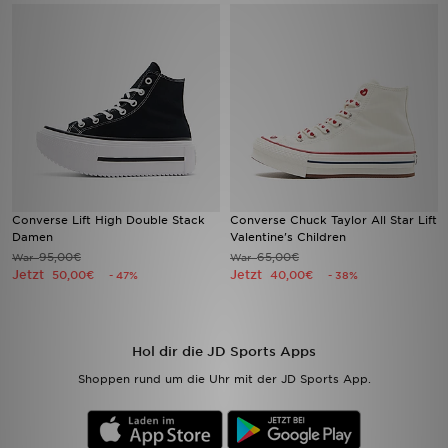
Sport
Lade Die APP
Geschenkkarte
Filialfinder
Converse Lift High Double Stack
Converse Chuck Taylor All Star Lift
Mein JD
Damen
Valentine's Children
95,00€
65,00€
War
War
Jetzt
Meine Nachrichten
Jetzt
50,00€
40,00€
- 47%
- 38%
Bestellverfolgung
Hol dir die JD Sports Apps
Hilfe & Kontakt
Shoppen rund um die Uhr mit der JD Sports App.
Trending Styles