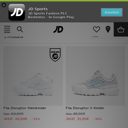
×
JD Sports
Startseite
Ansehen
JD Sports Fashion PLC
Kostenlos - In Google Play
Startseite
Ausverkauf | Fila Disruptor
ANGEBOTE
Ausverkauf | Fila Disruptor
verfeinern
Marken
2 Produkte
Neuheiten
Herren
Damen
Kinder
Bestsellers
Fila Disruptor Kleinkinder
Fila Disruptor II Kinder
60,00€
85,00€
War
War
JD Exklusives
Jetzt
Jetzt
40,00€
55,00€
- 33%
- 35%
Fußball