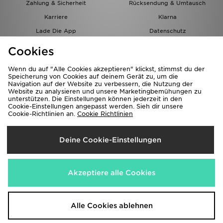
Zahlung & Sicherheit
Rücksendung & Umtausch
Karriere
Klarna
Lade Die App
Datenschutz
Cookies
Cookies Einstellungen
Cookies
Partnerprogramm
Wenn du auf "Alle Cookies akzeptieren" klickst, stimmst du der
Speicherung von Cookies auf deinem Gerät zu, um die
Navigation auf der Website zu verbessern, die Nutzung der
Website zu analysieren und unsere Marketingbemühungen zu
unterstützen. Die Einstellungen können jederzeit in den
Cookie-Einstellungen angepasst werden. Sieh dir unsere
Cookie-Richtlinien an.
Cookie Richtlinien
Lieferung Nach
Deine Cookie-Einstellungen
Österreich
Wir akzeptieren folgende Zahlungsmethoden
Akzeptiere alle Cookies
Corporate Website
www.jdplc.com
Alle Cookies ablehnen
Copyright © 2026 JD Sports Alle Rechte vorbehalten