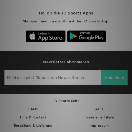
Sport
Hol dir die JD Sports Apps
Shoppen rund um die Uhr mit der JD Sports App.
Lade Die APP
Geschenkkarte
Filialfinder
Newsletter abonnieren
Mein JD
Anmelden
Meine Nachrichten
Bestellverfolgung
JD Sports Seite
Hilfe & Kontakt
FAQs
AGB
Hilfe & Kontakt
Finde eine Filiale
Trending Styles
Bestellung & Lieferung
Impressum