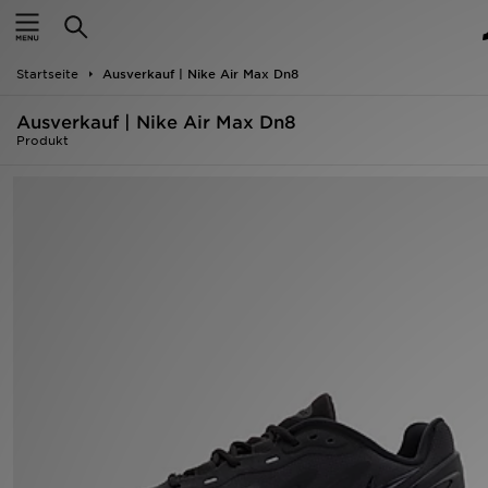
Startseite
Startseite
Ausverkauf | Nike Air Max Dn8
ANGEBOTE
Ausverkauf | Nike Air Max Dn8
Marken
Produkt
Neuheiten
Herren
Damen
Kinder
Bestsellers
JD Exklusives
Fußball