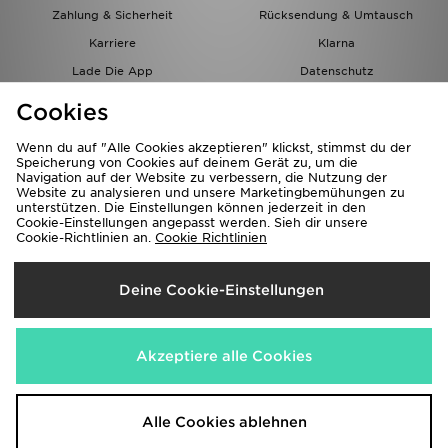
Zahlung & Sicherheit
Rücksendung & Umtausch
Karriere
Klarna
Lade Die App
Datenschutz
Cookies
Cookies Einstellungen
Cookies
Partnerprogramm
Wenn du auf "Alle Cookies akzeptieren" klickst, stimmst du der
Speicherung von Cookies auf deinem Gerät zu, um die
Navigation auf der Website zu verbessern, die Nutzung der
Website zu analysieren und unsere Marketingbemühungen zu
unterstützen. Die Einstellungen können jederzeit in den
Cookie-Einstellungen angepasst werden. Sieh dir unsere
Cookie-Richtlinien an.
Cookie Richtlinien
Lieferung Nach
Deine Cookie-Einstellungen
Österreich
Wir akzeptieren folgende Zahlungsmethoden
Akzeptiere alle Cookies
Corporate Website
www.jdplc.com
Alle Cookies ablehnen
Copyright © 2026 JD Sports Alle Rechte vorbehalten