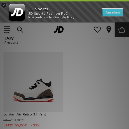
×
JD Sports
Startseite
Ansehen
JD Sports Fashion PLC
Kostenlos - In Google Play
Startseite
Ausverkauf | Air Jordan 3 Fathers Day
ANGEBOTE
Ausverkauf | Air Jordan 3 Fathers
verfeinern
Marken
Day
Produkt
Neuheiten
Herren
Damen
Kinder
Bestsellers
Jordan Air Retro 3 Infant
JD Exklusives
90,00€
War
Jetzt
55,00€
- 39%
Fußball