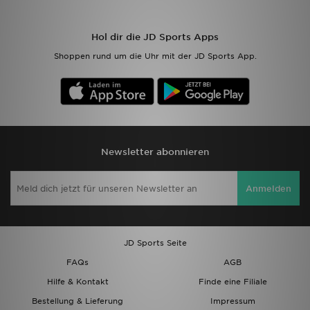
Sport
Hol dir die JD Sports Apps
Shoppen rund um die Uhr mit der JD Sports App.
Lade Die APP
Geschenkkarte
Filialfinder
Newsletter abonnieren
Mein JD
Anmelden
Meine Nachrichten
Bestellverfolgung
JD Sports Seite
Hilfe & Kontakt
FAQs
AGB
Hilfe & Kontakt
Finde eine Filiale
Trending Styles
Bestellung & Lieferung
Impressum