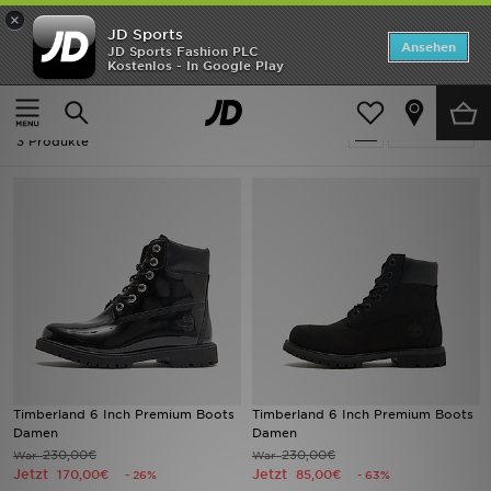
×
JD Sports
Startseite
Ansehen
JD Sports Fashion PLC
Kostenlos - In Google Play
Startseite
Ausverkauf | Timberland 6 Inch
ANGEBOTE
Ausverkauf | Timberland 6 Inch
verfeinern
Marken
3 Produkte
Neuheiten
Herren
Damen
Kinder
Bestsellers
Timberland 6 Inch Premium Boots
Timberland 6 Inch Premium Boots
Damen
Damen
JD Exklusives
230,00€
230,00€
War
War
Jetzt
Jetzt
170,00€
85,00€
- 26%
- 63%
Fußball