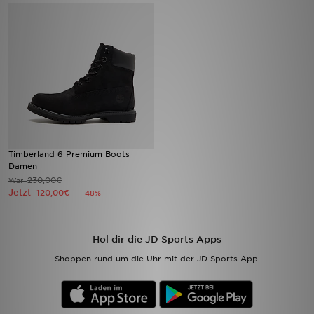
Sport
Lade Die APP
Geschenkkarte
Filialfinder
Timberland 6 Premium Boots
Mein JD
Damen
230,00€
War
Jetzt
Meine Nachrichten
120,00€
- 48%
Bestellverfolgung
Hol dir die JD Sports Apps
Hilfe & Kontakt
Shoppen rund um die Uhr mit der JD Sports App.
Trending Styles