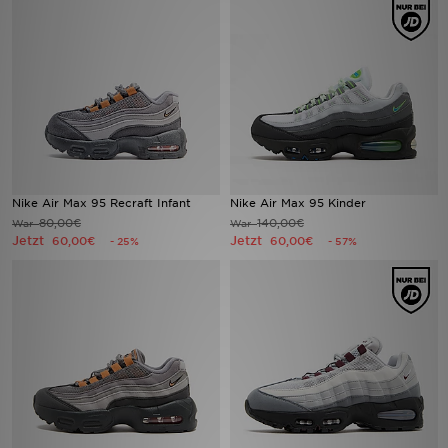
Sport
Lade Die APP
Geschenkkarte
Filialfinder
Nike Air Max 95 Recraft Infant
Nike Air Max 95 Kinder
80,00€
140,00€
War
War
Mein JD
Jetzt
Jetzt
60,00€
60,00€
- 25%
- 57%
Meine Nachrichten
Bestellverfolgung
Hilfe & Kontakt
Trending Styles