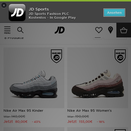
×
JD Sports
Startseite
Ansehen
JD Sports Fashion PLC
Kostenlos - In Google Play
Startseite
Ausverkauf | Nike Air Max 95
ANGEBOTE
Ausverkauf | Nike Air Max 95
verfeinern
Marken
8 Produkte
Neuheiten
Herren
Damen
Kinder
Bestsellers
Nike Air Max 95 Kinder
Nike Air Max 95 Women's
140,00€
190,00€
War
War
JD Exklusives
Jetzt
Jetzt
80,00€
155,00€
- 43%
- 18%
Fußball